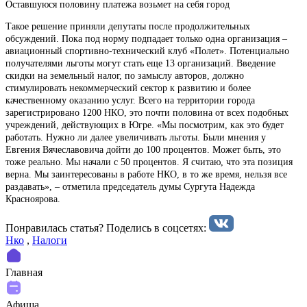
Оставшуюся половину платежа возьмет на себя город
Такое решение приняли депутаты после продолжительных
обсуждений. Пока под норму подпадает только одна организация –
авиационный спортивно-технический клуб «Полет». Потенциально
получателями льготы могут стать еще 13 организаций. Введение
скидки на земельный налог, по замыслу авторов, должно
стимулировать некоммерческий сектор к развитию и более
качественному оказанию услуг. Всего на территории города
зарегистрировано 1200 НКО, это почти половина от всех подобных
учреждений, действующих в Югре. «Мы посмотрим, как это будет
работать. Нужно ли далее увеличивать льготы. Были мнения у
Евгения Вячеславовича дойти до 100 процентов. Может быть, это
тоже реально. Мы начали с 50 процентов. Я считаю, что эта позиция
верна. Мы заинтересованы в работе НКО, в то же время, нельзя все
раздавать», – отметила председатель думы Сургута Надежда
Красноярова.
Понравилась статья? Поделиcь в соцсетях:
Нко
,
Налоги
Главная
Афиша