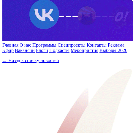
Главная
О нас
Программы
Спецпроекты
Контакты
Реклама
Эфир
Вакансии
Блоги
Подкасты
Мероприятия
Выборы-2026
← Назад к списку новостей