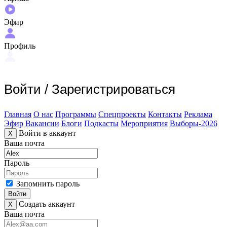
Эфир
Профиль
Войти
/
Зарегистрироваться
Главная
О нас
Программы
Спецпроекты
Контакты
Реклама
Эфир
Вакансии
Блоги
Подкасты
Мероприятия
Выборы-2026
Войти в аккаунт
X
Ваша почта
Пароль
Запомнить пароль
Войти
Создать аккаунт
X
Ваша почта