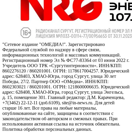
"Сетевое издание "ОМЕДИА!". Зарегистрировано
Федеральной службой по надзору в сфере связи,
информационных технологий и массовых коммуникаций.
Регистрационный номер Эл № ФС77-83364 от 03 июня 2022 г.
Учредитель ООО ТРК «Сургутинтерновости». ИНН/КПП:
8602276120 / 860201001. ОГРН: 1178617004257. Юридический
адрес: 628403, ХМАО-Югра, город Сургут, улица 30 лет
Победы, 27/2. Партнер ООО «ОМедиа». ИНН/КПП:
8602303021 / 860201001. ОГРН: 1218600006635. Юридический
адрес: 628408, ХМАО-Югра, город Сургут, улица Энгельса,
д. 15, помещение 301. Главный редактор: Д.М. Караченцева,
+7(3462) 22-12-11 (доб.6109), site@in-news.ru. Для детей
старше 16 лет. Все права на любые материалы,
опубликованные на сайте, защищены в соответствии с
законодательством об авторском и смежных правах. При
использовании активная ссылка на источник обязательна.
Политика обработки персональных данных.