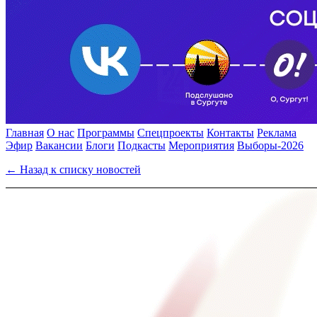
Главная
О нас
Программы
Спецпроекты
Контакты
Реклама
Эфир
Вакансии
Блоги
Подкасты
Мероприятия
Выборы-2026
← Назад к списку новостей