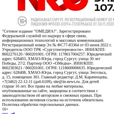
"Сетевое издание "ОМЕДИА!". Зарегистрировано
Федеральной службой по надзору в сфере связи,
информационных технологий и массовых коммуникаций.
Регистрационный номер Эл № ФС77-83364 от 03 июня 2022 г.
Учредитель ООО ТРК «Сургутинтерновости». ИНН/КПП:
8602276120 / 860201001. ОГРН: 1178617004257. Юридический
адрес: 628403, ХМАО-Югра, город Сургут, улица 30 лет
Победы, 27/2. Партнер ООО «ОМедиа». ИНН/КПП:
8602303021 / 860201001. ОГРН: 1218600006635. Юридический
адрес: 628408, ХМАО-Югра, город Сургут, улица Энгельса,
д. 15, помещение 301. Главный редактор: Д.М. Караченцева,
+7(3462) 22-12-11 (доб.6109), site@in-news.ru. Для детей
старше 16 лет. Все права на любые материалы,
опубликованные на сайте, защищены в соответствии с
законодательством об авторском и смежных правах. При
использовании активная ссылка на источник обязательна.
Политика обработки персональных данных.
16+