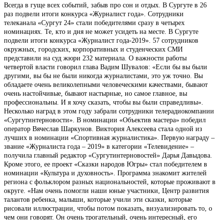
Всегда в гуще всех событий, забыв про сон и отдых. В Сургуте в 26
раз подвели итоги конкурса «Журналист года». Сотрудники
телеканала «Сургут 24» стали победителями сразу в четырех
номинациях. Те, кто и дня не может усидеть на месте. В Сургуте
подвели итоги конкурса «Журналист года-2019». 57 сотрудников
окружных, городских, корпоративных и студенческих СМИ
представили на суд жюри 232 материала. О важности работы
четвертой власти говорил глава Вадим Шувалов: «Если бы вы были
другими, вы бы не были никогда журналистами, это уж точно. Вы
обладаете очень великолепными человеческими качествами, бывают
очень настойчивые, бывают настырные, но самое главное, вы
профессиональны. И я хочу сказать, чтобы вы были справедливы».
Несколько наград в этом году забрали сотрудники телерадиокомпании
«Сургутинтерновости». В номинации «Объектив мастера» победил
оператор Вячеслав Шаркунов. Виктория Алексеева стала одной из
лучших в номинации «Спортивная журналистика». Первую награду –
звание «Журналиста года – 2019» в категории «Телевидение» –
получила главный редактор «Сургутинтерновостей» Дарья Давыдова.
Кроме этого, ее проект «Сказки народов Югры» стал победителем в
номинации «Культура и духовность». Программа знакомит жителей
региона с фольклором разных национальностей, которые проживают в
округе. «Нам очень помогли наши юные участники, Центр развития
талантов ребенка, малыши, которые учили эти сказки, которые
рисовали иллюстрации, чтобы потом показать, визуализировать то, о
чем они говорят. Он очень трогательный, очень интересный, его