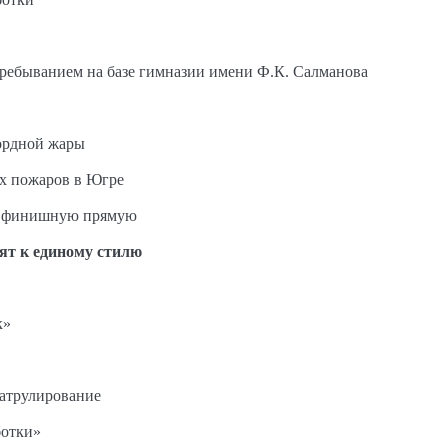
пребыванием на базе гимназии имени Ф.К. Салманова
ордной жары
ых пожаров в Югре
на финишную прямую
ят к единому стилю
к»
патрулирование
ботки»