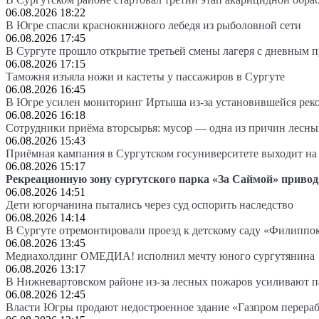
06.08.2026 18:22
В Югре спасли краснокнижного лебедя из рыболовной сети
06.08.2026 17:45
В Сургуте прошло открытие третьей смены лагеря с дневным 
06.08.2026 17:15
Таможня изъяла ножи и кастеты у пассажиров в Сургуте
06.08.2026 16:45
В Югре усилен мониторинг Иртыша из-за установившейся рек
06.08.2026 16:18
Сотрудники приёма вторсырья: мусор — одна из причин лесн
06.08.2026 15:43
Приёмная кампания в Сургутском госуниверситете выходит 
06.08.2026 15:17
Рекреационную зону сургутского парка «За Саймой» привод
06.08.2026 14:51
Дети югорчанина пытались через суд оспорить наследство
06.08.2026 14:14
В Сургуте отремонтировали проезд к детскому саду «Филиппо
06.08.2026 13:45
Медиахолдинг ОМЕДИА! исполнил мечту юного сургутянина
06.08.2026 13:17
В Нижневартовском районе из-за лесных пожаров усиливают 
06.08.2026 12:45
Власти Югры продают недостроенное здание «Газпром перера