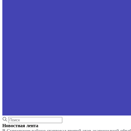
Новостная лента
В Сургутском районе стартовал третий этап акарицидной обра