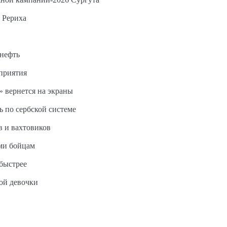
 Рериха
 нефть
дприятия
 вернется на экраны
ь по сербской системе
в и вахтовиков
ми бойцам
быстрее
ной девочки