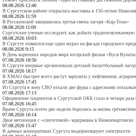
08.08.2026 12:40
В Сургутском районе открылась выставка к 150-летию Николая
08.08.2026 11:59
В Русскинской завершилась третья смена лагеря «Кар-Тохи»
08.08.2026 11:00
Сургутские ученые исследуют, как добыть трудноизвлекаемую
08.08.2026 10:03
В Сургуте появился еще один мурал на фасаде городского пре
08.08.2026 9:15
В День коренных народов мира югорский фильм «Вуся Вулаты»
07.08.2026 18:50
В Сургуте впервые организовали детский баскетбольный лагер
07.08.2026 18:17
В ХМАО быстрее всего растут зарплаты у нефтяников, аграрие
07.08.2026 17:45
Из Сургута в зону СВО уехали две фуры с адресными посылка
07.08.2026 17:13
Оформление пациентов в Сургутской ОКБ стало в четыре раза 
07.08.2026 16:45
Врачи Сургута почти две недели боролись за жизнь трёхмесяч
07.08.2026 16:14
Двое мегионцев с «синтетикой» задержаны в Нижневартовске
07.08.2026 15:47
В дачных кооперативах Сургута модернизируют электросети