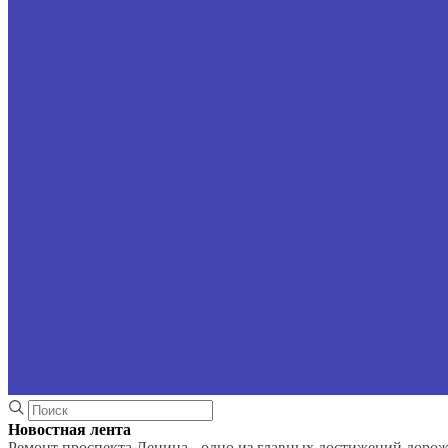
Новостная лента
Ремонт проспекта Ленина - одно из главных достижений доро