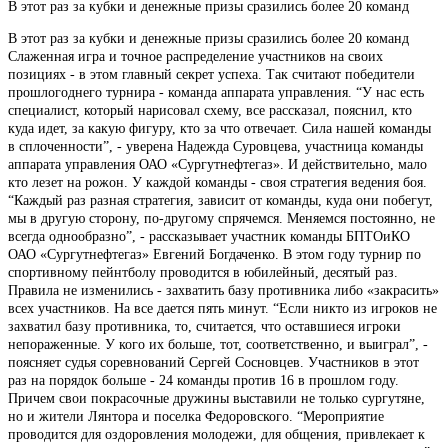
В этот раз за кубки и денежные призы сразились более 20 команд
В этот раз за кубки и денежные призы сразились более 20 команд
Слаженная игра и точное распределение участников на своих
позициях - в этом главный секрет успеха. Так считают победители
прошлогоднего турнира - команда аппарата управления. “У нас есть
специалист, который нарисовал схему, все рассказал, пояснил, кто
куда идет, за какую фигуру, кто за что отвечает. Сила нашей команды
в сплоченности”, - уверена Надежда Суровцева, участница команды
аппарата управления ОАО «Сургутнефтегаз». И действительно, мало
кто лезет на рожон. У каждой команды - своя стратегия ведения боя.
“Каждый раз разная стратегия, зависит от команды, куда они побегут,
мы в другую сторону, по-другому спрячемся. Меняемся постоянно, не
всегда однообразно”, - рассказывает участник команды БПТОиКО
ОАО «Сургутнефтегаз» Евгений Богдаченко. В этом году турнир по
спортивному пейнтболу проводится в юбилейный, десятый раз.
Правила не изменились - захватить базу противника либо «закрасить»
всех участников. На все дается пять минут. “Если никто из игроков не
захватил базу противника, то, считается, что оставшиеся игроки
непораженные. У кого их больше, тот, соответственно, и выиграл”, -
поясняет судья соревнований Сергей Сосновцев. Участников в этот
раз на порядок больше - 24 команды против 16 в прошлом году.
Причем свои покрасочные дружины выставили не только сургутяне,
но и жители Лянтора и поселка Федоровского. “Мероприятие
проводится для оздоровления молодежи, для общения, привлекает к