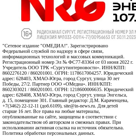
"Сетевое издание "ОМЕДИА!". Зарегистрировано
Федеральной службой по надзору в сфере связи,
информационных технологий и массовых коммуникаций.
Регистрационный номер Эл № ФС77-83364 от 03 июня 2022 г.
Учредитель ООО ТРК «Сургутинтерновости». ИНН/КПП:
8602276120 / 860201001. ОГРН: 1178617004257. Юридический
адрес: 628403, ХМАО-Югра, город Сургут, улица 30 лет
Победы, 27/2. Партнер ООО «ОМедиа». ИНН/КПП:
8602303021 / 860201001. ОГРН: 1218600006635. Юридический
адрес: 628408, ХМАО-Югра, город Сургут, улица Энгельса,
д. 15, помещение 301. Главный редактор: Д.М. Караченцева,
+7(3462) 22-12-11 (доб.6109), site@in-news.ru. Для детей
старше 16 лет. Все права на любые материалы,
опубликованные на сайте, защищены в соответствии с
законодательством об авторском и смежных правах. При
использовании активная ссылка на источник обязательна.
Политика обработки персональных данных.