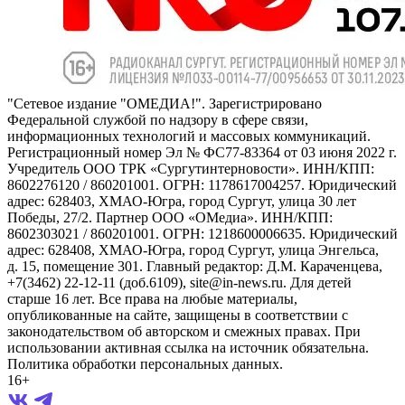
"Сетевое издание "ОМЕДИА!". Зарегистрировано
Федеральной службой по надзору в сфере связи,
информационных технологий и массовых коммуникаций.
Регистрационный номер Эл № ФС77-83364 от 03 июня 2022 г.
Учредитель ООО ТРК «Сургутинтерновости». ИНН/КПП:
8602276120 / 860201001. ОГРН: 1178617004257. Юридический
адрес: 628403, ХМАО-Югра, город Сургут, улица 30 лет
Победы, 27/2. Партнер ООО «ОМедиа». ИНН/КПП:
8602303021 / 860201001. ОГРН: 1218600006635. Юридический
адрес: 628408, ХМАО-Югра, город Сургут, улица Энгельса,
д. 15, помещение 301. Главный редактор: Д.М. Караченцева,
+7(3462) 22-12-11 (доб.6109), site@in-news.ru. Для детей
старше 16 лет. Все права на любые материалы,
опубликованные на сайте, защищены в соответствии с
законодательством об авторском и смежных правах. При
использовании активная ссылка на источник обязательна.
Политика обработки персональных данных.
16+