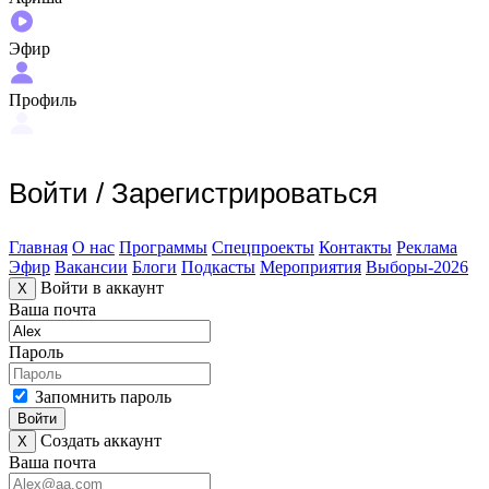
Эфир
Профиль
Войти
/
Зарегистрироваться
Главная
О нас
Программы
Спецпроекты
Контакты
Реклама
Эфир
Вакансии
Блоги
Подкасты
Мероприятия
Выборы-2026
Войти в аккаунт
X
Ваша почта
Пароль
Запомнить пароль
Войти
Создать аккаунт
X
Ваша почта