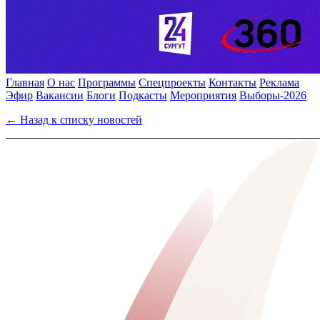
Главная
О нас
Программы
Спецпроекты
Контакты
Реклама
Эфир
Вакансии
Блоги
Подкасты
Мероприятия
Выборы-2026
← Назад к списку новостей