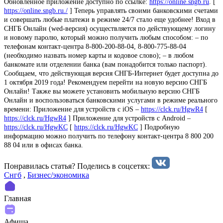
Обновленное приложение доступно по ссылке:
https://online.sngb.ru
. [
https://online.sngb.ru./
] Теперь управлять своими банковскими счетами
и совершать любые платежи в режиме 24/7 стало еще удобнее! Вход в
СНГБ Онлайн (wed-версия) осуществляется по действующему логину
и новому паролю, который можно получить любым способом: – по
телефонам контакт-центра 8-800-200-88-04, 8-800-775-88-04
(необходимо назвать номер карты и кодовое слово); – в любом
банкомате или отделении банка (вам понадобится только паспорт).
Сообщаем, что действующая версия СНГБ-Интернет будет доступна до
1 октября 2019 года! Рекомендуем перейти на новую версию СНГБ
Онлайн! Также вы можете установить мобильную версию СНГБ
Онлайн и воспользоваться банковскими услугами в режиме реального
времени: Приложение для устройств с iOS –
https://clck.ru/HgwR4
[
https://clck.ru/HgwR4
] Приложение для устройств с Android –
https://clck.ru/HgwKC
[
https://clck.ru/HgwKC
] Подробную
информацию можно получить по телефону контакт-центра 8 800 200
88 04 или в офисах банка.
Понравилась статья? Поделиcь в соцсетях:
Снгб
,
Бизнес/экономика
Главная
Афиша