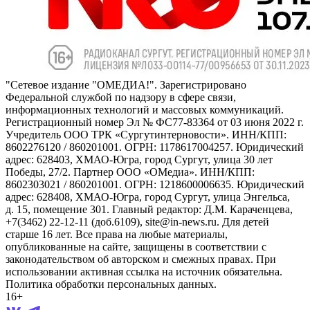
"Сетевое издание "ОМЕДИА!". Зарегистрировано
Федеральной службой по надзору в сфере связи,
информационных технологий и массовых коммуникаций.
Регистрационный номер Эл № ФС77-83364 от 03 июня 2022 г.
Учредитель ООО ТРК «Сургутинтерновости». ИНН/КПП:
8602276120 / 860201001. ОГРН: 1178617004257. Юридический
адрес: 628403, ХМАО-Югра, город Сургут, улица 30 лет
Победы, 27/2. Партнер ООО «ОМедиа». ИНН/КПП:
8602303021 / 860201001. ОГРН: 1218600006635. Юридический
адрес: 628408, ХМАО-Югра, город Сургут, улица Энгельса,
д. 15, помещение 301. Главный редактор: Д.М. Караченцева,
+7(3462) 22-12-11 (доб.6109), site@in-news.ru. Для детей
старше 16 лет. Все права на любые материалы,
опубликованные на сайте, защищены в соответствии с
законодательством об авторском и смежных правах. При
использовании активная ссылка на источник обязательна.
Политика обработки персональных данных.
16+