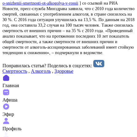
o-snizhenii-smertnosti-ot-alkogolya-v-rossii
] со ссылкой на РИА
Новости, пресс-служба Минздрава заявила, что с 2010 года количество
смертей, связанных с употреблением алкоголя, в стране снизилось на
30 %. С 2016 года ситуация улучшилась на 13,5 %. По данным на 2018
год, она составила 33,2 случая на 100 тысяч человек. Также снизилась
смертность от внешних причин – на 35 % с 2010 года. «Проведенный
анализ показывает, что на протяжении последних 10 лет показатель
общей смертности, а также смертности от внешних причин и
смертности от алкоголь-ассоциированных заболеваний имеет стойкую
тенденцию к снижению», – подчеркнули в ведомстве.
Понравилась статья? Поделиcь в соцсетях:
Смертность
,
Алкоголь
,
Здоровье
Главная
Афиша
Эфир
Профиль