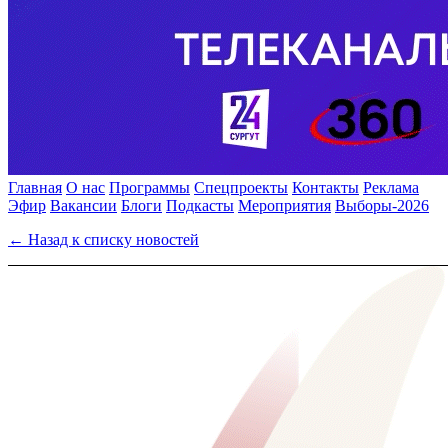
Главная
О нас
Программы
Спецпроекты
Контакты
Реклама
Эфир
Вакансии
Блоги
Подкасты
Мероприятия
Выборы-2026
← Назад к списку новостей