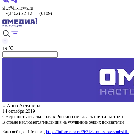
site@in-news.ru
+7(3462) 22-12-11 (6109)
19 ℃
Анна Антипина
14 октября 2019
Смертность от алкоголя в России снизилась почти на треть
В стране наблюдается тенденция на улучшение общих показателей
Как сообщает iReactor [
https://inforeactor.ru/262182-minzdrav-soobshil-