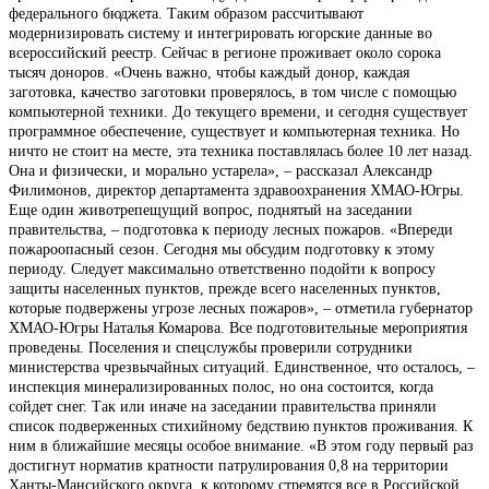
федерального бюджета. Таким образом рассчитывают
модернизировать систему и интегрировать югорские данные во
всероссийский реестр. Сейчас в регионе проживает около сорока
тысяч доноров. «Очень важно, чтобы каждый донор, каждая
заготовка, качество заготовки проверялось, в том числе с помощью
компьютерной техники. До текущего времени, и сегодня существует
программное обеспечение, существует и компьютерная техника. Но
ничто не стоит на месте, эта техника поставлялась более 10 лет назад.
Она и физически, и морально устарела», – рассказал Александр
Филимонов, директор департамента здравоохранения ХМАО-Югры.
Еще один животрепещущий вопрос, поднятый на заседании
правительства, – подготовка к периоду лесных пожаров. «Впереди
пожароопасный сезон. Сегодня мы обсудим подготовку к этому
периоду. Следует максимально ответственно подойти к вопросу
защиты населенных пунктов, прежде всего населенных пунктов,
которые подвержены угрозе лесных пожаров», – отметила губернатор
ХМАО-Югры Наталья Комарова. Все подготовительные мероприятия
проведены. Поселения и спецслужбы проверили сотрудники
министерства чрезвычайных ситуаций. Единственное, что осталось, –
инспекция минерализированных полос, но она состоится, когда
сойдет снег. Так или иначе на заседании правительства приняли
список подверженных стихийному бедствию пунктов проживания. К
ним в ближайшие месяцы особое внимание. «В этом году первый раз
достигнут норматив кратности патрулирования 0,8 на территории
Ханты-Мансийского округа, к которому стремятся все в Российской