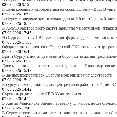
08.08.2026 9:15
В День коренных народов мира югорский фильм «Вуся Вулаты»
07.08.2026 18:50
В Сургуте впервые организовали детский баскетбольный лагер
07.08.2026 18:17
В ХМАО быстрее всего растут зарплаты у нефтяников, аграрие
07.08.2026 17:45
Из Сургута в зону СВО уехали две фуры с адресными посылка
07.08.2026 17:13
Оформление пациентов в Сургутской ОКБ стало в четыре раза 
07.08.2026 16:45
Врачи Сургута почти две недели боролись за жизнь трёхмесяч
07.08.2026 16:14
Двое мегионцев с «синтетикой» задержаны в Нижневартовске
07.08.2026 15:47
В дачных кооперативах Сургута модернизируют электросети
07.08.2026 15:18
В сургутском перинатальном центре начал работать кабинет З
07.08.2026 14:42
Сургут передаст в зону СВО 33 автомобиля
07.08.2026 14:11
В Ханты-Мансийске Subaru перевернулся на бок после столкно
07.08.2026 13:45
В Сургуте достроят административное здание на стадионе «Сп