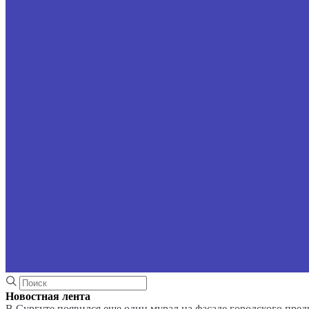
Новостная лента
В Сургуте появился еще один мурал на фасаде городского пре