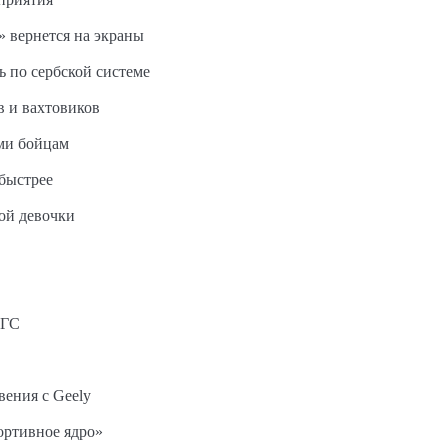
 вернется на экраны
ь по сербской системе
в и вахтовиков
ми бойцам
быстрее
ной девочки
АГС
вения с Geely
ортивное ядро»