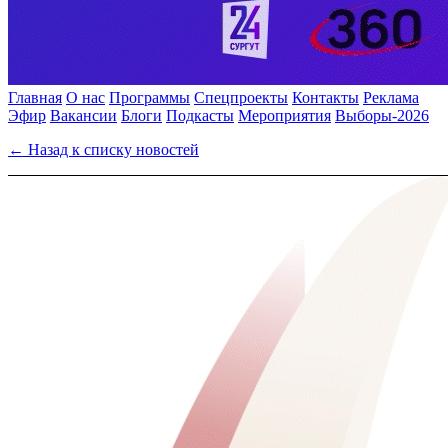
Главная
О нас
Программы
Спецпроекты
Контакты
Реклама
Эфир
Вакансии
Блоги
Подкасты
Мероприятия
Выборы-2026
← Назад к списку новостей