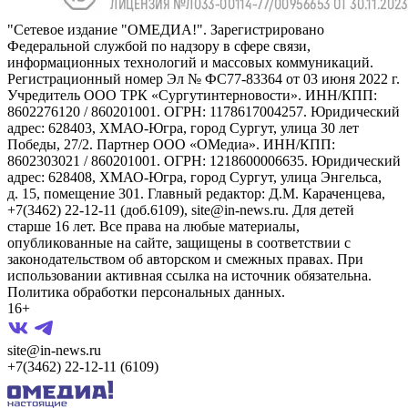
"Сетевое издание "ОМЕДИА!". Зарегистрировано
Федеральной службой по надзору в сфере связи,
информационных технологий и массовых коммуникаций.
Регистрационный номер Эл № ФС77-83364 от 03 июня 2022 г.
Учредитель ООО ТРК «Сургутинтерновости». ИНН/КПП:
8602276120 / 860201001. ОГРН: 1178617004257. Юридический
адрес: 628403, ХМАО-Югра, город Сургут, улица 30 лет
Победы, 27/2. Партнер ООО «ОМедиа». ИНН/КПП:
8602303021 / 860201001. ОГРН: 1218600006635. Юридический
адрес: 628408, ХМАО-Югра, город Сургут, улица Энгельса,
д. 15, помещение 301. Главный редактор: Д.М. Караченцева,
+7(3462) 22-12-11 (доб.6109), site@in-news.ru. Для детей
старше 16 лет. Все права на любые материалы,
опубликованные на сайте, защищены в соответствии с
законодательством об авторском и смежных правах. При
использовании активная ссылка на источник обязательна.
Политика обработки персональных данных.
16+
site@in-news.ru
+7(3462) 22-12-11 (6109)