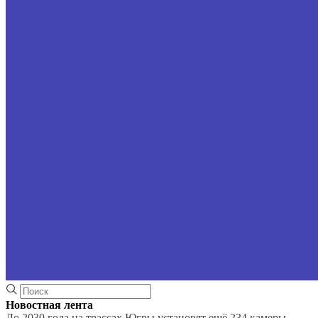
Новостная лента
До 2030 года на трассах Югры установят ещё 234 камеры