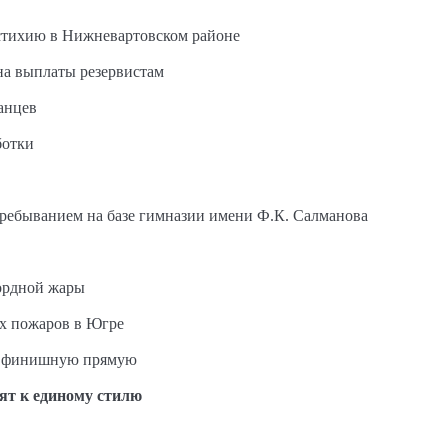
стихию в Нижневартовском районе
на выплаты резервистам
анцев
ботки
пребыванием на базе гимназии имени Ф.К. Салманова
ордной жары
ых пожаров в Югре
на финишную прямую
ят к единому стилю