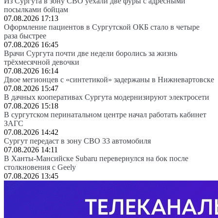
Из Сургута в зону СВО уехали две фуры с адресными
посылками бойцам
07.08.2026 17:13
Оформление пациентов в Сургутской ОКБ стало в четыре
раза быстрее
07.08.2026 16:45
Врачи Сургута почти две недели боролись за жизнь
трёхмесячной девочки
07.08.2026 16:14
Двое мегионцев с «синтетикой» задержаны в Нижневартовске
07.08.2026 15:47
В дачных кооперативах Сургута модернизируют электросети
07.08.2026 15:18
В сургутском перинатальном центре начал работать кабинет
ЗАГС
07.08.2026 14:42
Сургут передаст в зону СВО 33 автомобиля
07.08.2026 14:11
В Ханты-Мансийске Subaru перевернулся на бок после
столкновения с Geely
07.08.2026 13:45