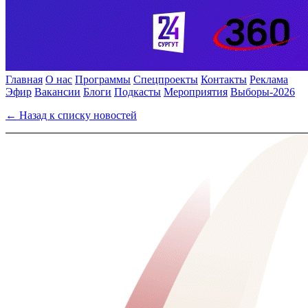
Главная
О нас
Программы
Спецпроекты
Контакты
Реклама
Эфир
Вакансии
Блоги
Подкасты
Мероприятия
Выборы-2026
← Назад к списку новостей