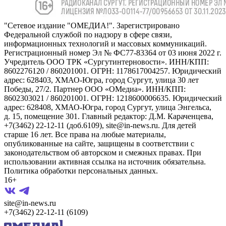
"Сетевое издание "ОМЕДИА!". Зарегистрировано
Федеральной службой по надзору в сфере связи,
информационных технологий и массовых коммуникаций.
Регистрационный номер Эл № ФС77-83364 от 03 июня 2022 г.
Учредитель ООО ТРК «Сургутинтерновости». ИНН/КПП:
8602276120 / 860201001. ОГРН: 1178617004257. Юридический
адрес: 628403, ХМАО-Югра, город Сургут, улица 30 лет
Победы, 27/2. Партнер ООО «ОМедиа». ИНН/КПП:
8602303021 / 860201001. ОГРН: 1218600006635. Юридический
адрес: 628408, ХМАО-Югра, город Сургут, улица Энгельса,
д. 15, помещение 301. Главный редактор: Д.М. Караченцева,
+7(3462) 22-12-11 (доб.6109), site@in-news.ru. Для детей
старше 16 лет. Все права на любые материалы,
опубликованные на сайте, защищены в соответствии с
законодательством об авторском и смежных правах. При
использовании активная ссылка на источник обязательна.
Политика обработки персональных данных.
16+
site@in-news.ru
+7(3462) 22-12-11 (6109)