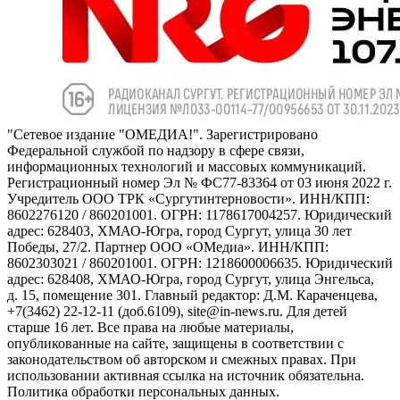
"Сетевое издание "ОМЕДИА!". Зарегистрировано
Федеральной службой по надзору в сфере связи,
информационных технологий и массовых коммуникаций.
Регистрационный номер Эл № ФС77-83364 от 03 июня 2022 г.
Учредитель ООО ТРК «Сургутинтерновости». ИНН/КПП:
8602276120 / 860201001. ОГРН: 1178617004257. Юридический
адрес: 628403, ХМАО-Югра, город Сургут, улица 30 лет
Победы, 27/2. Партнер ООО «ОМедиа». ИНН/КПП:
8602303021 / 860201001. ОГРН: 1218600006635. Юридический
адрес: 628408, ХМАО-Югра, город Сургут, улица Энгельса,
д. 15, помещение 301. Главный редактор: Д.М. Караченцева,
+7(3462) 22-12-11 (доб.6109), site@in-news.ru. Для детей
старше 16 лет. Все права на любые материалы,
опубликованные на сайте, защищены в соответствии с
законодательством об авторском и смежных правах. При
использовании активная ссылка на источник обязательна.
Политика обработки персональных данных.