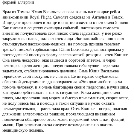
формой аллергии
Врач из Томска Юлия Васильева спасла жизнь пассажирке рейса
авиакомпании Royal Flight. Самолет следовал из Антальи в Томск.
Инцидент произошел в конце июня, но известно о нем стало 5 июля.
Как писали в соцсетях очевидцы событий, пассажирка самолета
внезапно почувствовала себя плохо: стала задыхаться, у нее резко
закружилась голова, начался отек лица. Экипаж лайнера попросил
откликнуться пассажиров-медиков, на помощь пришла терапевт
третьей томской горбольницы. Юлия Васильева диагностировала у
пострадавшей опасную форму аллергической реакции – отек Квинке.
Она ввела лекарство, оказавшееся в бортовой аптечке, и через
некоторое время женщина почувствовала себя лучше: перестала
задыхаться, стабилизировалось давление. Сама Юлия Васильева
геройским свой поступок не считает. Ее интервью опубликовал
областной департамент здравоохранения. «Это долг любого врача –
помочь человеку, и я очень благодарна своим педагогам, научившим,
как нужно действовать в таких ситуациях. Когда женщине стало
плохо, мы пролетали над морем и быстро приземлиться, скорее всего,
не получилось бы, а помощь в такой ситуации нужно оказать
незамедлительно», – рассказала врач. Отек Квинке – острая, опасная
для жизни аллергическая реакция, проявляющаяся внезапным
появлением обширного отека кожи, подкожной клетчатки, фасций,
мышц. При развитии отека следует незамедлительно оказать
медицинскую помощь.