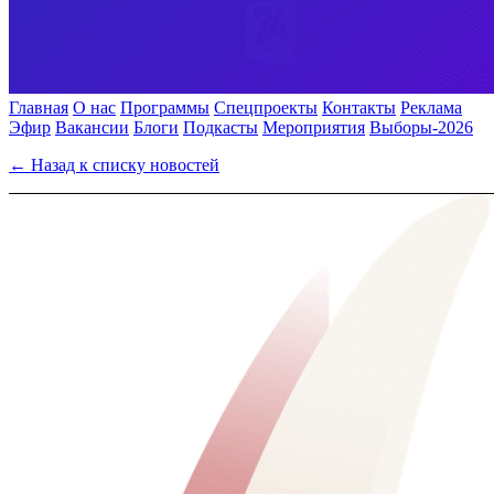
Главная
О нас
Программы
Спецпроекты
Контакты
Реклама
Эфир
Вакансии
Блоги
Подкасты
Мероприятия
Выборы-2026
← Назад к списку новостей