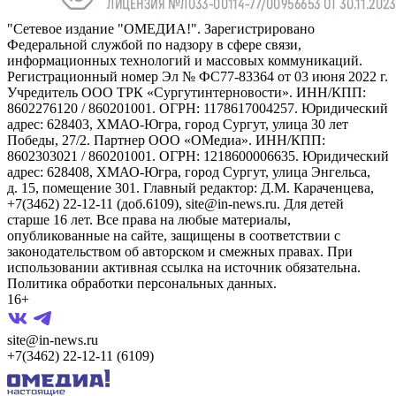
"Сетевое издание "ОМЕДИА!". Зарегистрировано
Федеральной службой по надзору в сфере связи,
информационных технологий и массовых коммуникаций.
Регистрационный номер Эл № ФС77-83364 от 03 июня 2022 г.
Учредитель ООО ТРК «Сургутинтерновости». ИНН/КПП:
8602276120 / 860201001. ОГРН: 1178617004257. Юридический
адрес: 628403, ХМАО-Югра, город Сургут, улица 30 лет
Победы, 27/2. Партнер ООО «ОМедиа». ИНН/КПП:
8602303021 / 860201001. ОГРН: 1218600006635. Юридический
адрес: 628408, ХМАО-Югра, город Сургут, улица Энгельса,
д. 15, помещение 301. Главный редактор: Д.М. Караченцева,
+7(3462) 22-12-11 (доб.6109), site@in-news.ru. Для детей
старше 16 лет. Все права на любые материалы,
опубликованные на сайте, защищены в соответствии с
законодательством об авторском и смежных правах. При
использовании активная ссылка на источник обязательна.
Политика обработки персональных данных.
16+
site@in-news.ru
+7(3462) 22-12-11 (6109)