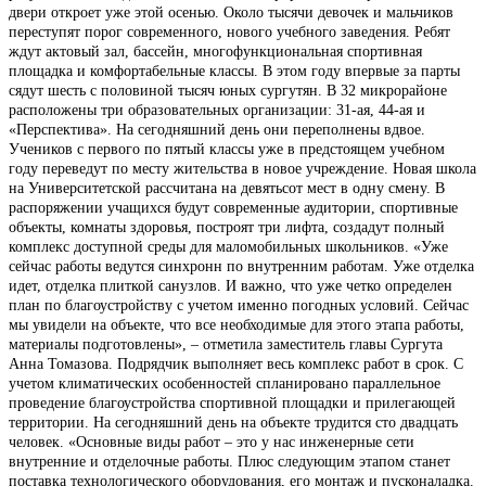
двери откроет уже этой осенью. Около тысячи девочек и мальчиков
переступят порог современного, нового учебного заведения. Ребят
ждут актовый зал, бассейн, многофункциональная спортивная
площадка и комфортабельные классы. В этом году впервые за парты
сядут шесть с половиной тысяч юных сургутян. В 32 микрорайоне
расположены три образовательных организации: 31-ая, 44-ая и
«Перспектива». На сегодняшний день они переполнены вдвое.
Учеников с первого по пятый классы уже в предстоящем учебном
году переведут по месту жительства в новое учреждение. Новая школа
на Университетской рассчитана на девятьсот мест в одну смену. В
распоряжении учащихся будут современные аудитории, спортивные
объекты, комнаты здоровья, построят три лифта, создадут полный
комплекс доступной среды для маломобильных школьников. «Уже
сейчас работы ведутся синхронн по внутренним работам. Уже отделка
идет, отделка плиткой санузлов. И важно, что уже четко определен
план по благоустройству с учетом именно погодных условий. Сейчас
мы увидели на объекте, что все необходимые для этого этапа работы,
материалы подготовлены», – отметила заместитель главы Сургута
Анна Томазова. Подрядчик выполняет весь комплекс работ в срок. С
учетом климатических особенностей спланировано параллельное
проведение благоустройства спортивной площадки и прилегающей
территории. На сегодняшний день на объекте трудится сто двадцать
человек. «Основные виды работ – это у нас инженерные сети
внутренние и отделочные работы. Плюс следующим этапом станет
поставка технологического оборудования, его монтаж и пусконаладка.