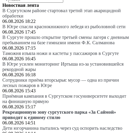
Новостная лента
В Сургутском районе стартовал третий этап акарицидной
обработки
06.08.2026 18:22
В Югре спасли краснокнижного лебедя из рыболовной сети
06.08.2026 17:45
В Сургуте прошло открытие третьей смены лагеря с дневным
пребыванием на базе гимназии имени Ф.К. Салманова
06.08.2026 17:15
Таможня изъяла ножи и кастеты у пассажиров в Сургуте
06.08.2026 16:45
В Югре усилен мониторинг Иртыша из-за установившейся
рекордной жары
06.08.2026 16:18
Сотрудники приёма вторсырья: мусор — одна из причин
лесных пожаров в Югре
06.08.2026 15:43
Приёмная кампания в Сургутском госуниверситете выходит
на финишную прямую
06.08.2026 15:17
Рекреационную зону сургутского парка «За Саймой»
приводят к единому стилю
06.08.2026 14:51
Дети югорчанина пытались через суд оспорить наследство