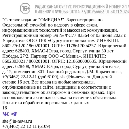
"Сетевое издание "ОМЕДИА!". Зарегистрировано
Федеральной службой по надзору в сфере связи,
информационных технологий и массовых коммуникаций.
Регистрационный номер Эл № ФС77-83364 от 03 июня 2022 г.
Учредитель ООО ТРК «Сургутинтерновости». ИНН/КПП:
8602276120 / 860201001. ОГРН: 1178617004257. Юридический
адрес: 628403, ХМАО-Югра, город Сургут, улица 30 лет
Победы, 27/2. Партнер ООО «ОМедиа». ИНН/КПП:
8602303021 / 860201001. ОГРН: 1218600006635. Юридический
адрес: 628408, ХМАО-Югра, город Сургут, улица Энгельса,
д. 15, помещение 301. Главный редактор: Д.М. Караченцева,
+7(3462) 22-12-11 (доб.6109), site@in-news.ru. Для детей
старше 16 лет. Все права на любые материалы,
опубликованные на сайте, защищены в соответствии с
законодательством об авторском и смежных правах. При
использовании активная ссылка на источник обязательна.
Политика обработки персональных данных.
16+
site@in-news.ru
+7(3462) 22-12-11 (6109)