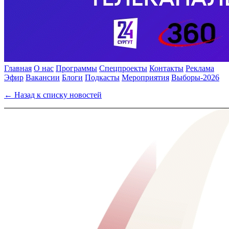
Главная
О нас
Программы
Спецпроекты
Контакты
Реклама
Эфир
Вакансии
Блоги
Подкасты
Мероприятия
Выборы-2026
← Назад к списку новостей