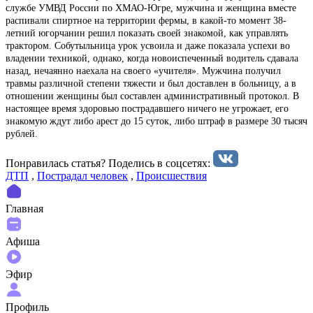
службе УМВД России по ХМАО-Югре, мужчина и женщина вместе
распивали спиртное на территории фермы, в какой-то момент 38-
летний югорчанин решил показать своей знакомой, как управлять
трактором. Собутыльница урок усвоила и даже показала успехи во
владении техникой, однако, когда новоиспеченный водитель сдавала
назад, нечаянно наехала на своего «учителя». Мужчина получил
травмы различной степени тяжести и был доставлен в больницу, а в
отношении женщины был составлен административный протокол. В
настоящее время здоровью пострадавшего ничего не угрожает, его
знакомую ждут либо арест до 15 суток, либо штраф в размере 30 тысяч
рублей.
Понравилась статья? Поделиcь в соцсетях:
ДТП
,
Пострадал человек
,
Происшествия
Главная
Афиша
Эфир
Профиль