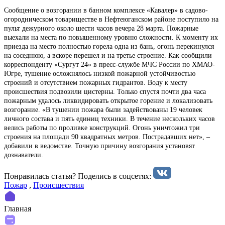
Сообщение о возгорании в банном комплексе «Кавалер» в садово-
огородническом товариществе в Нефтеюганском районе поступило на
пульт дежурного около шести часов вечера 28 марта. Пожарные
выехали на места по повышенному уровню сложности. К моменту их
приезда на место полностью горела одна из бань, огонь перекинулся
на соседнюю, а вскоре перешел и на третье строение. Как сообщили
корреспонденту «Сургут 24» в пресс-службе МЧС России по ХМАО-
Югре, тушение осложнялось низкой пожарной устойчивостью
строений и отсутствием пожарных гидрантов. Воду к месту
происшествия подвозили цистерны. Только спустя почти два часа
пожарным удалось ликвидировать открытое горение и локализовать
возгорание. «В тушении пожара были задействованы 19 человек
личного состава и пять единиц техники. В течение нескольких часов
велись работы по проливке конструкций. Огонь уничтожил три
строения на площади 90 квадратных метров. Пострадавших нет», –
добавили в ведомстве. Точную причину возгорания установят
дознаватели.
Понравилась статья? Поделиcь в соцсетях:
Пожар
,
Происшествия
Главная