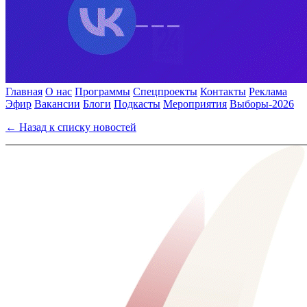
Главная
О нас
Программы
Спецпроекты
Контакты
Реклама
Эфир
Вакансии
Блоги
Подкасты
Мероприятия
Выборы-2026
← Назад к списку новостей