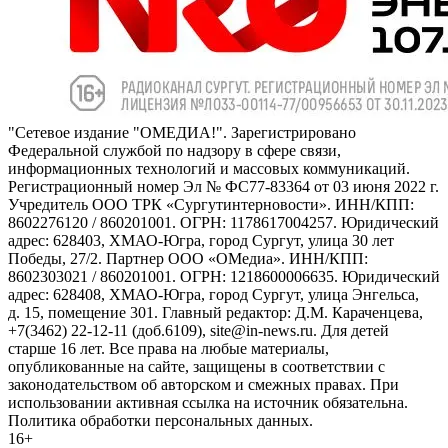
"Сетевое издание "ОМЕДИА!". Зарегистрировано
Федеральной службой по надзору в сфере связи,
информационных технологий и массовых коммуникаций.
Регистрационный номер Эл № ФС77-83364 от 03 июня 2022 г.
Учредитель ООО ТРК «Сургутинтерновости». ИНН/КПП:
8602276120 / 860201001. ОГРН: 1178617004257. Юридический
адрес: 628403, ХМАО-Югра, город Сургут, улица 30 лет
Победы, 27/2. Партнер ООО «ОМедиа». ИНН/КПП:
8602303021 / 860201001. ОГРН: 1218600006635. Юридический
адрес: 628408, ХМАО-Югра, город Сургут, улица Энгельса,
д. 15, помещение 301. Главный редактор: Д.М. Караченцева,
+7(3462) 22-12-11 (доб.6109), site@in-news.ru. Для детей
старше 16 лет. Все права на любые материалы,
опубликованные на сайте, защищены в соответствии с
законодательством об авторском и смежных правах. При
использовании активная ссылка на источник обязательна.
Политика обработки персональных данных.
16+