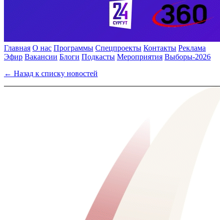
Главная
О нас
Программы
Спецпроекты
Контакты
Реклама
Эфир
Вакансии
Блоги
Подкасты
Мероприятия
Выборы-2026
← Назад к списку новостей