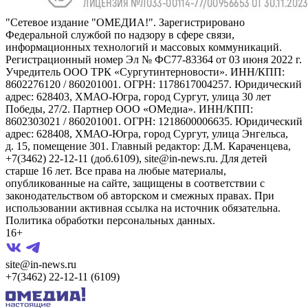
"Сетевое издание "ОМЕДИА!". Зарегистрировано
Федеральной службой по надзору в сфере связи,
информационных технологий и массовых коммуникаций.
Регистрационный номер Эл № ФС77-83364 от 03 июня 2022 г.
Учредитель ООО ТРК «Сургутинтерновости». ИНН/КПП:
8602276120 / 860201001. ОГРН: 1178617004257. Юридический
адрес: 628403, ХМАО-Югра, город Сургут, улица 30 лет
Победы, 27/2. Партнер ООО «ОМедиа». ИНН/КПП:
8602303021 / 860201001. ОГРН: 1218600006635. Юридический
адрес: 628408, ХМАО-Югра, город Сургут, улица Энгельса,
д. 15, помещение 301. Главный редактор: Д.М. Караченцева,
+7(3462) 22-12-11 (доб.6109), site@in-news.ru. Для детей
старше 16 лет. Все права на любые материалы,
опубликованные на сайте, защищены в соответствии с
законодательством об авторском и смежных правах. При
использовании активная ссылка на источник обязательна.
Политика обработки персональных данных.
16+
site@in-news.ru
+7(3462) 22-12-11 (6109)