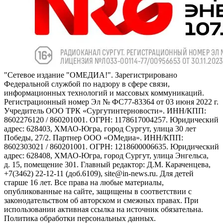
"Сетевое издание "ОМЕДИА!". Зарегистрировано
Федеральной службой по надзору в сфере связи,
информационных технологий и массовых коммуникаций.
Регистрационный номер Эл № ФС77-83364 от 03 июня 2022 г.
Учредитель ООО ТРК «Сургутинтерновости». ИНН/КПП:
8602276120 / 860201001. ОГРН: 1178617004257. Юридический
адрес: 628403, ХМАО-Югра, город Сургут, улица 30 лет
Победы, 27/2. Партнер ООО «ОМедиа». ИНН/КПП:
8602303021 / 860201001. ОГРН: 1218600006635. Юридический
адрес: 628408, ХМАО-Югра, город Сургут, улица Энгельса,
д. 15, помещение 301. Главный редактор: Д.М. Караченцева,
+7(3462) 22-12-11 (доб.6109), site@in-news.ru. Для детей
старше 16 лет. Все права на любые материалы,
опубликованные на сайте, защищены в соответствии с
законодательством об авторском и смежных правах. При
использовании активная ссылка на источник обязательна.
Политика обработки персональных данных.