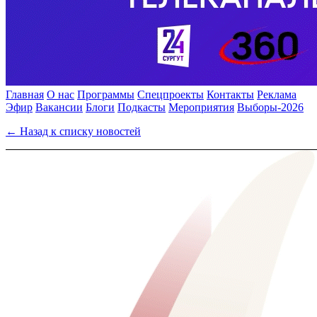
Главная
О нас
Программы
Спецпроекты
Контакты
Реклама
Эфир
Вакансии
Блоги
Подкасты
Мероприятия
Выборы-2026
← Назад к списку новостей