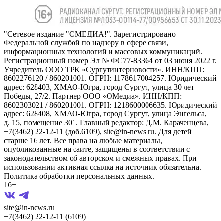
"Сетевое издание "ОМЕДИА!". Зарегистрировано
Федеральной службой по надзору в сфере связи,
информационных технологий и массовых коммуникаций.
Регистрационный номер Эл № ФС77-83364 от 03 июня 2022 г.
Учредитель ООО ТРК «Сургутинтерновости». ИНН/КПП:
8602276120 / 860201001. ОГРН: 1178617004257. Юридический
адрес: 628403, ХМАО-Югра, город Сургут, улица 30 лет
Победы, 27/2. Партнер ООО «ОМедиа». ИНН/КПП:
8602303021 / 860201001. ОГРН: 1218600006635. Юридический
адрес: 628408, ХМАО-Югра, город Сургут, улица Энгельса,
д. 15, помещение 301. Главный редактор: Д.М. Караченцева,
+7(3462) 22-12-11 (доб.6109), site@in-news.ru. Для детей
старше 16 лет. Все права на любые материалы,
опубликованные на сайте, защищены в соответствии с
законодательством об авторском и смежных правах. При
использовании активная ссылка на источник обязательна.
Политика обработки персональных данных.
16+
site@in-news.ru
+7(3462) 22-12-11 (6109)