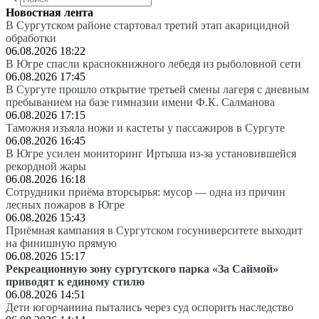
Новостная лента
В Сургутском районе стартовал третий этап акарицидной
обработки
06.08.2026 18:22
В Югре спасли краснокнижного лебедя из рыболовной сети
06.08.2026 17:45
В Сургуте прошло открытие третьей смены лагеря с дневным
пребыванием на базе гимназии имени Ф.К. Салманова
06.08.2026 17:15
Таможня изъяла ножи и кастеты у пассажиров в Сургуте
06.08.2026 16:45
В Югре усилен мониторинг Иртыша из-за установившейся
рекордной жары
06.08.2026 16:18
Сотрудники приёма вторсырья: мусор — одна из причин
лесных пожаров в Югре
06.08.2026 15:43
Приёмная кампания в Сургутском госуниверситете выходит
на финишную прямую
06.08.2026 15:17
Рекреационную зону сургутского парка «За Саймой»
приводят к единому стилю
06.08.2026 14:51
Дети югорчанина пытались через суд оспорить наследство