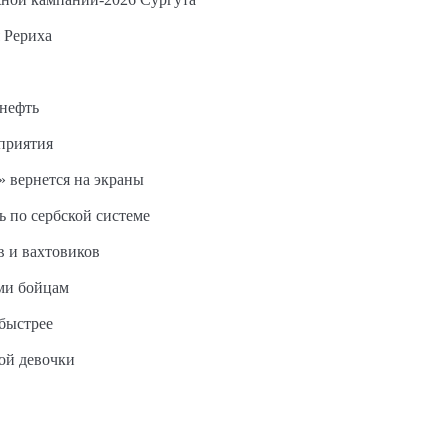
 Рериха
 нефть
дприятия
 вернется на экраны
ь по сербской системе
в и вахтовиков
ми бойцам
быстрее
ной девочки