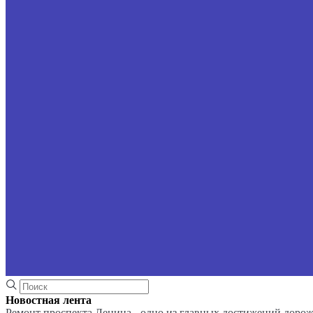
Новостная лента
Ремонт проспекта Ленина - одно из главных достижений доро