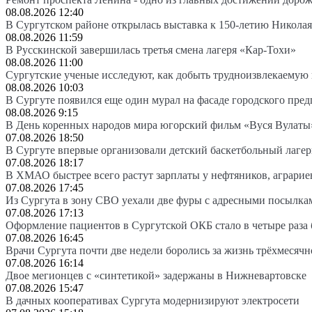
08.08.2026 12:40
В Сургутском районе открылась выставка к 150-летию Николая
08.08.2026 11:59
В Русскинской завершилась третья смена лагеря «Кар-Тохи»
08.08.2026 11:00
Сургутские ученые исследуют, как добыть трудноизвлекаемую
08.08.2026 10:03
В Сургуте появился еще один мурал на фасаде городского пре
08.08.2026 9:15
В День коренных народов мира югорский фильм «Вуся Вулаты»
07.08.2026 18:50
В Сургуте впервые организовали детский баскетбольный лагер
07.08.2026 18:17
В ХМАО быстрее всего растут зарплаты у нефтяников, аграрие
07.08.2026 17:45
Из Сургута в зону СВО уехали две фуры с адресными посылка
07.08.2026 17:13
Оформление пациентов в Сургутской ОКБ стало в четыре раза 
07.08.2026 16:45
Врачи Сургута почти две недели боролись за жизнь трёхмесяч
07.08.2026 16:14
Двое мегионцев с «синтетикой» задержаны в Нижневартовске
07.08.2026 15:47
В дачных кооперативах Сургута модернизируют электросети