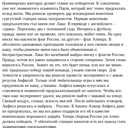
букмекерских конторах делают ставки на победителя. К сожалению,
уже нет знаменитого осьминога Пауля, который мог точно предсказать
исход матча. Мы решили проверить дар ясновидения животных
сургутской станции юных натуралистов. Первым животным-
предсказателем стал мини-пиг Лаки. В переводе с английского –
«удача». Поросенку два с половиной года. Интереса к футболу,
правда, мини-пиг не проявлял, зато покушать любит очень. На одну
миску мы наклеили флаг России, на другую – флаг Алжира. В
абсолютно одинаковых пропорциях положили в них свежие овощи и
кашу, чтобы решение мини-пига было объективным и
беспристрастным. Лаки без колебаний выбрал миску с флагом России.
Правда, потом все равно направился к стороне соперника. Затем снова
вернулся к России. Значит ли это, что будет ничья, или все же мини-
пиг предсказал победу нашей команде, узнаем совсем скоро. Для
точности и уверенности мы решили провести эксперимент и с макак-
резусом Анфисой. Только этой любительнице игры в мяч мы
предложили не кашу, а бананы. Анфиса камеры испугалась и
становиться знаменитой предсказательницей не захотела. Чтобы все-
таки наш эксперимент удался, мы решили выйти с макакой на улицу.
Свежий воздух, солнце, ясность мыслей. После небольших уговоров,
Анфиса решилась и выбрала... Россию. К банану-Алжир Анфиса даже
не притронулась, но мы все равно подарили его ей в качестве
компенсации морального ущерба. Теперь сборная России уж точно
должна победить. У обитателей станции юннатов есть все шансы стать
знаменитыми предсказателями.