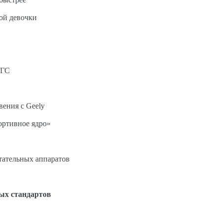
ной девочки
АГС
вения с Geely
ортивное ядро»
етательных аппаратов
ых стандартов