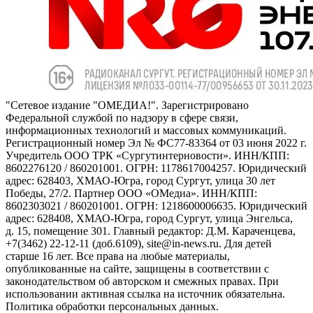
"Сетевое издание "ОМЕДИА!". Зарегистрировано
Федеральной службой по надзору в сфере связи,
информационных технологий и массовых коммуникаций.
Регистрационный номер Эл № ФС77-83364 от 03 июня 2022 г.
Учредитель ООО ТРК «Сургутинтерновости». ИНН/КПП:
8602276120 / 860201001. ОГРН: 1178617004257. Юридический
адрес: 628403, ХМАО-Югра, город Сургут, улица 30 лет
Победы, 27/2. Партнер ООО «ОМедиа». ИНН/КПП:
8602303021 / 860201001. ОГРН: 1218600006635. Юридический
адрес: 628408, ХМАО-Югра, город Сургут, улица Энгельса,
д. 15, помещение 301. Главный редактор: Д.М. Караченцева,
+7(3462) 22-12-11 (доб.6109), site@in-news.ru. Для детей
старше 16 лет. Все права на любые материалы,
опубликованные на сайте, защищены в соответствии с
законодательством об авторском и смежных правах. При
использовании активная ссылка на источник обязательна.
Политика обработки персональных данных.