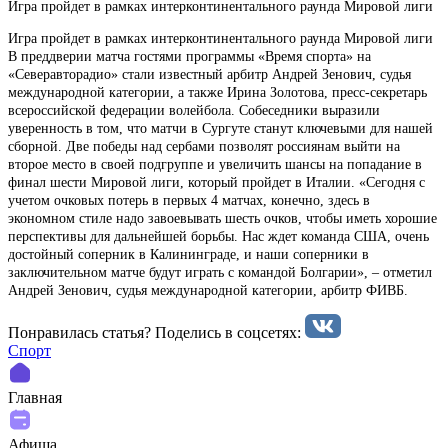
Игра пройдет в рамках интерконтинентального раунда Мировой лиги
Игра пройдет в рамках интерконтинентального раунда Мировой лиги
В преддверии матча гостями программы «Время спорта» на
«Северавторадио» стали известный арбитр Андрей Зенович, судья
международной категории, а также Ирина Золотова, пресс-секретарь
всероссийской федерации волейбола. Собеседники выразили
уверенность в том, что матчи в Сургуте станут ключевыми для нашей
сборной. Две победы над сербами позволят россиянам выйти на
второе место в своей подгруппе и увеличить шансы на попадание в
финал шести Мировой лиги, который пройдет в Италии. «Сегодня с
учетом очковых потерь в первых 4 матчах, конечно, здесь в
экономном стиле надо завоевывать шесть очков, чтобы иметь хорошие
перспективы для дальнейшей борьбы. Нас ждет команда США, очень
достойный соперник в Калининграде, и наши соперники в
заключительном матче будут играть с командой Болгарии», – отметил
Андрей Зенович, судья международной категории, арбитр ФИВБ.
Понравилась статья? Поделиcь в соцсетях:
Спорт
Главная
Афиша