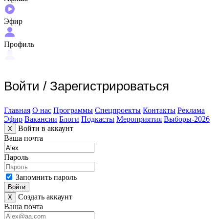
Эфир
Профиль
Войти
/
Зарегистрироваться
Главная
О нас
Программы
Спецпроекты
Контакты
Реклама
Эфир
Вакансии
Блоги
Подкасты
Мероприятия
Выборы-2026
Войти в аккаунт
X
Ваша почта
Пароль
Запомнить пароль
Войти
Создать аккаунт
X
Ваша почта