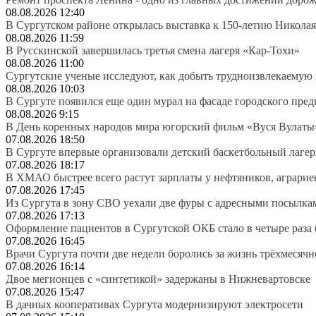
08.08.2026 12:40
В Сургутском районе открылась выставка к 150-летию Николая
08.08.2026 11:59
В Русскинской завершилась третья смена лагеря «Кар-Тохи»
08.08.2026 11:00
Сургутские ученые исследуют, как добыть трудноизвлекаемую
08.08.2026 10:03
В Сургуте появился еще один мурал на фасаде городского пре
08.08.2026 9:15
В День коренных народов мира югорский фильм «Вуся Вулаты»
07.08.2026 18:50
В Сургуте впервые организовали детский баскетбольный лагер
07.08.2026 18:17
В ХМАО быстрее всего растут зарплаты у нефтяников, аграрие
07.08.2026 17:45
Из Сургута в зону СВО уехали две фуры с адресными посылка
07.08.2026 17:13
Оформление пациентов в Сургутской ОКБ стало в четыре раза 
07.08.2026 16:45
Врачи Сургута почти две недели боролись за жизнь трёхмесяч
07.08.2026 16:14
Двое мегионцев с «синтетикой» задержаны в Нижневартовске
07.08.2026 15:47
В дачных кооперативах Сургута модернизируют электросети