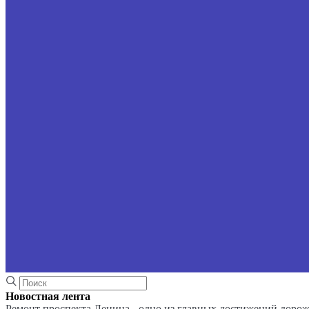
Новостная лента
Ремонт проспекта Ленина - одно из главных достижений доро