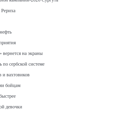
 Рериха
 нефть
дприятия
 вернется на экраны
ь по сербской системе
в и вахтовиков
ми бойцам
быстрее
ной девочки