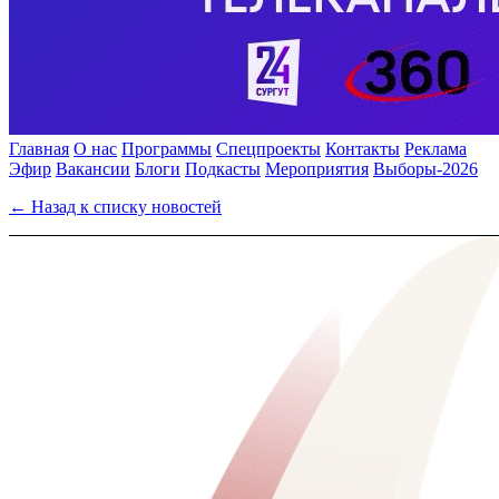
Главная
О нас
Программы
Спецпроекты
Контакты
Реклама
Эфир
Вакансии
Блоги
Подкасты
Мероприятия
Выборы-2026
← Назад к списку новостей