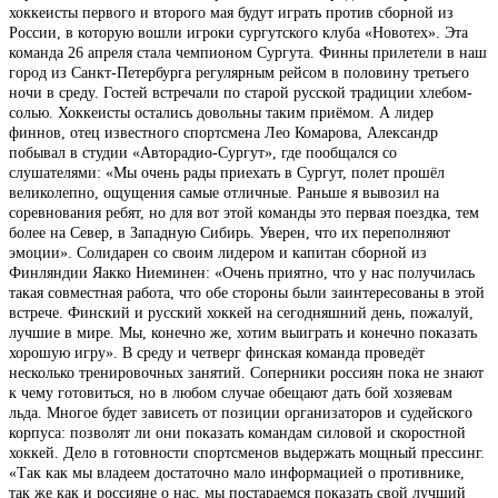
хоккеисты первого и второго мая будут играть против сборной из
России, в которую вошли игроки сургутского клуба «Новотех». Эта
команда 26 апреля стала чемпионом Сургута. Финны прилетели в наш
город из Санкт-Петербурга регулярным рейсом в половину третьего
ночи в среду. Гостей встречали по старой русской традиции хлебом-
солью. Хоккеисты остались довольны таким приёмом. А лидер
финнов, отец известного спортсмена Лео Комарова, Александр
побывал в студии «Авторадио-Сургут», где пообщался со
слушателями: «Мы очень рады приехать в Сургут, полет прошёл
великолепно, ощущения самые отличные. Раньше я вывозил на
соревнования ребят, но для вот этой команды это первая поездка, тем
более на Север, в Западную Сибирь. Уверен, что их переполняют
эмоции». Солидарен со своим лидером и капитан сборной из
Финляндии Яакко Ниеминен: «Очень приятно, что у нас получилась
такая совместная работа, что обе стороны были заинтересованы в этой
встрече. Финский и русский хоккей на сегодняшний день, пожалуй,
лучшие в мире. Мы, конечно же, хотим выиграть и конечно показать
хорошую игру». В среду и четверг финская команда проведёт
несколько тренировочных занятий. Соперники россиян пока не знают
к чему готовиться, но в любом случае обещают дать бой хозяевам
льда. Многое будет зависеть от позиции организаторов и судейского
корпуса: позволят ли они показать командам силовой и скоростной
хоккей. Дело в готовности спортсменов выдержать мощный прессинг.
«Так как мы владеем достаточно мало информацией о противнике,
так же как и россияне о нас, мы постараемся показать свой лучший