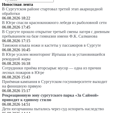
Новостная лента
В Сургутском районе стартовал третий этап акарицидной
обработки
06.08.2026 18:22
В Югре спасли краснокнижного лебедя из рыболовной сети
06.08.2026 17:45
В Сургуте прошло открытие третьей смены лагеря с дневным
пребыванием на базе гимназии имени Ф.К. Салманова
06.08.2026 17:15
Таможня изъяла ножи и кастеты у пассажиров в Сургуте
06.08.2026 16:45
В Югре усилен мониторинг Иртыша из-за установившейся
рекордной жары
06.08.2026 16:18
Сотрудники приёма вторсырья: мусор — одна из причин
лесных пожаров в Югре
06.08.2026 15:43
Приёмная кампания в Сургутском госуниверситете выходит
на финишную прямую
06.08.2026 15:17
Рекреационную зону сургутского парка «За Саймой»
приводят к единому стилю
06.08.2026 14:51
Дети югорчанина пытались через суд оспорить наследство