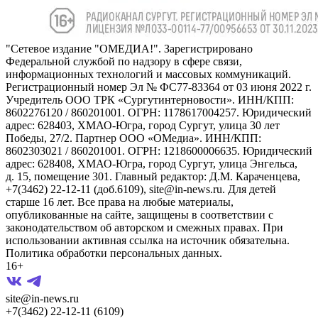
"Сетевое издание "ОМЕДИА!". Зарегистрировано
Федеральной службой по надзору в сфере связи,
информационных технологий и массовых коммуникаций.
Регистрационный номер Эл № ФС77-83364 от 03 июня 2022 г.
Учредитель ООО ТРК «Сургутинтерновости». ИНН/КПП:
8602276120 / 860201001. ОГРН: 1178617004257. Юридический
адрес: 628403, ХМАО-Югра, город Сургут, улица 30 лет
Победы, 27/2. Партнер ООО «ОМедиа». ИНН/КПП:
8602303021 / 860201001. ОГРН: 1218600006635. Юридический
адрес: 628408, ХМАО-Югра, город Сургут, улица Энгельса,
д. 15, помещение 301. Главный редактор: Д.М. Караченцева,
+7(3462) 22-12-11 (доб.6109), site@in-news.ru. Для детей
старше 16 лет. Все права на любые материалы,
опубликованные на сайте, защищены в соответствии с
законодательством об авторском и смежных правах. При
использовании активная ссылка на источник обязательна.
Политика обработки персональных данных.
16+
site@in-news.ru
+7(3462) 22-12-11 (6109)