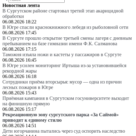
Новостная лента
В Сургутском районе стартовал третий этап акарицидной
обработки
06.08.2026 18:22
В Югре спасли краснокнижного лебедя из рыболовной сети
06.08.2026 17:45
В Сургуте прошло открытие третьей смены лагеря с дневным
пребыванием на базе гимназии имени Ф.К. Салманова
06.08.2026 17:15
Таможня изъяла ножи и кастеты у пассажиров в Сургуте
06.08.2026 16:45
В Югре усилен мониторинг Иртыша из-за установившейся
рекордной жары
06.08.2026 16:18
Сотрудники приёма вторсырья: мусор — одна из причин
лесных пожаров в Югре
06.08.2026 15:43
Приёмная кампания в Сургутском госуниверситете выходит
на финишную прямую
06.08.2026 15:17
Рекреационную зону сургутского парка «За Саймой»
приводят к единому стилю
06.08.2026 14:51
Дети югорчанина пытались через суд оспорить наследство