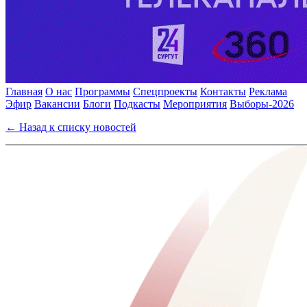
Главная
О нас
Программы
Спецпроекты
Контакты
Реклама
Эфир
Вакансии
Блоги
Подкасты
Мероприятия
Выборы-2026
← Назад к списку новостей