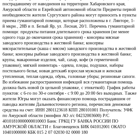
пострадавшему от наводнения на территории Хабаровского края,
Амурской области и Еврейской автономной области Предметы первой
необходимости жители Сургутского района могут приносить в пункты
приема гуманитарной помощи, которые расположены в г. Лянторе, 1-
й мкрн., 28В и п. Белый Яр, ул. Лесная, 20/1. Перечень гуманитарной
помощи: продукты питания длительного срока хранения (не менее
одного года до окончания срока хранения) - консервы мясные
заводского производства в жестяной банке; консервы
мясорастительные (каша с мясом) заводского производства в жестяной
банке; консервы рыбные заводского производства в жестяной банке;
крупы, макаронные изделия, чай, сахар, кофе (в герметичной
упаковке); мягкий инвентарь - одеяла, пледы, подушки, наборы
постельного белья; новая детская6 взрослая мужская и женская
утепленная, теплая одежда, обувь, головные уборы; резиновые сапоги.
Во избежание распространения инфекций вся гуманитарная помощь
должна быть новой (в цельной упаковке, с этикеткой). График работы
пунктов: с 6-го по 30-е сентября - с 9:00 до 20:00 без выходных. Также
жители Югры могут оказать финансовую помощь пострадавшим от
паводка жителям Дальневосточного региона, перечислив денежные
средства на счет: ИНН 2801123618 КПП 280101001 Получатель: УФК
по Амурской области (минфин АО л/с 04232003600) Р/С
40101810000000010003 Банк: ГРКЦ ГУ БАНКА РОССИИ ПО
АМУРСКОЙ ОБЛАСТИ г. Благовещенск БИК 041012001 ОКАТО
10401000000 КБК 015 2 07 02030 02 0000 180