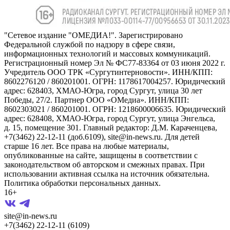
"Сетевое издание "ОМЕДИА!". Зарегистрировано
Федеральной службой по надзору в сфере связи,
информационных технологий и массовых коммуникаций.
Регистрационный номер Эл № ФС77-83364 от 03 июня 2022 г.
Учредитель ООО ТРК «Сургутинтерновости». ИНН/КПП:
8602276120 / 860201001. ОГРН: 1178617004257. Юридический
адрес: 628403, ХМАО-Югра, город Сургут, улица 30 лет
Победы, 27/2. Партнер ООО «ОМедиа». ИНН/КПП:
8602303021 / 860201001. ОГРН: 1218600006635. Юридический
адрес: 628408, ХМАО-Югра, город Сургут, улица Энгельса,
д. 15, помещение 301. Главный редактор: Д.М. Караченцева,
+7(3462) 22-12-11 (доб.6109), site@in-news.ru. Для детей
старше 16 лет. Все права на любые материалы,
опубликованные на сайте, защищены в соответствии с
законодательством об авторском и смежных правах. При
использовании активная ссылка на источник обязательна.
Политика обработки персональных данных.
16+
site@in-news.ru
+7(3462) 22-12-11 (6109)