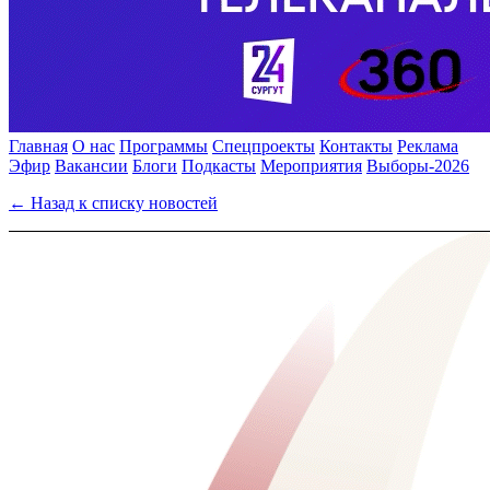
Главная
О нас
Программы
Спецпроекты
Контакты
Реклама
Эфир
Вакансии
Блоги
Подкасты
Мероприятия
Выборы-2026
← Назад к списку новостей