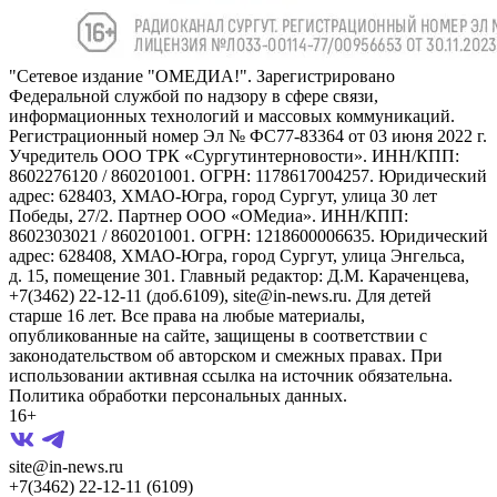
"Сетевое издание "ОМЕДИА!". Зарегистрировано
Федеральной службой по надзору в сфере связи,
информационных технологий и массовых коммуникаций.
Регистрационный номер Эл № ФС77-83364 от 03 июня 2022 г.
Учредитель ООО ТРК «Сургутинтерновости». ИНН/КПП:
8602276120 / 860201001. ОГРН: 1178617004257. Юридический
адрес: 628403, ХМАО-Югра, город Сургут, улица 30 лет
Победы, 27/2. Партнер ООО «ОМедиа». ИНН/КПП:
8602303021 / 860201001. ОГРН: 1218600006635. Юридический
адрес: 628408, ХМАО-Югра, город Сургут, улица Энгельса,
д. 15, помещение 301. Главный редактор: Д.М. Караченцева,
+7(3462) 22-12-11 (доб.6109), site@in-news.ru. Для детей
старше 16 лет. Все права на любые материалы,
опубликованные на сайте, защищены в соответствии с
законодательством об авторском и смежных правах. При
использовании активная ссылка на источник обязательна.
Политика обработки персональных данных.
16+
site@in-news.ru
+7(3462) 22-12-11 (6109)