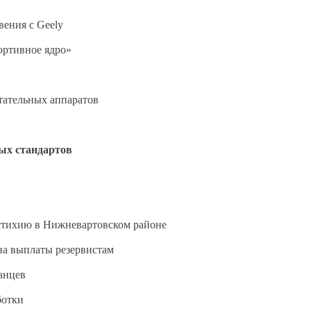
вения с Geely
ортивное ядро»
етательных аппаратов
ых стандартов
стихию в Нижневартовском районе
на выплаты резервистам
анцев
ботки