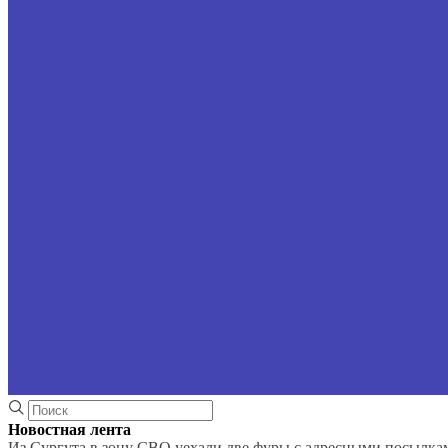
Новостная лента
Из Сургута в зону СВО уехали две фуры с адресными посылка