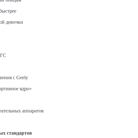
быстрее
ной девочки
АГС
вения с Geely
ортивное ядро»
етательных аппаратов
ых стандартов