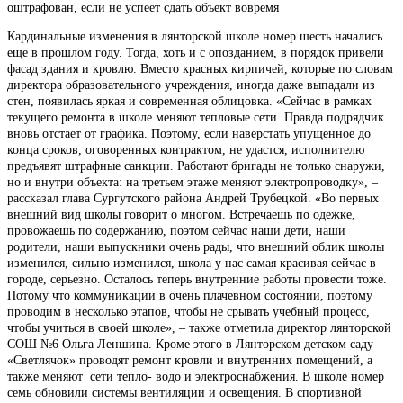
оштрафован, если не успеет сдать объект вовремя
Кардинальные изменения в лянторской школе номер шесть начались
еще в прошлом году. Тогда, хоть и с опозданием, в порядок привели
фасад здания и кровлю. Вместо красных кирпичей, которые по словам
директора образовательного учреждения, иногда даже выпадали из
стен, появилась яркая и современная облицовка. «Сейчас в рамках
текущего ремонта в школе меняют тепловые сети. Правда подрядчик
вновь отстает от графика. Поэтому, если наверстать упущенное до
конца сроков, оговоренных контрактом, не удастся, исполнителю
предъявят штрафные санкции. Работают бригады не только снаружи,
но и внутри объекта: на третьем этаже меняют электропроводку», –
рассказал глава Сургутского района Андрей Трубецкой. «Во первых
внешний вид школы говорит о многом. Встречаешь по одежке,
провожаешь по содержанию, поэтом сейчас наши дети, наши
родители, наши выпускники очень рады, что внешний облик школы
изменился, сильно изменился, школа у нас самая красивая сейчас в
городе, серьезно. Осталось теперь внутренние работы провести тоже.
Потому что коммуникации в очень плачевном состоянии, поэтому
проводим в несколько этапов, чтобы не срывать учебный процесс,
чтобы учиться в своей школе», – также отметила директор лянторской
СОШ №6 Ольга Леншина. Кроме этого в Лянторском детском саду
«Светлячок» проводят ремонт кровли и внутренних помещений, а
также меняют сети тепло- водо и электроснабжения. В школе номер
семь обновили системы вентиляции и освещения. В спортивной