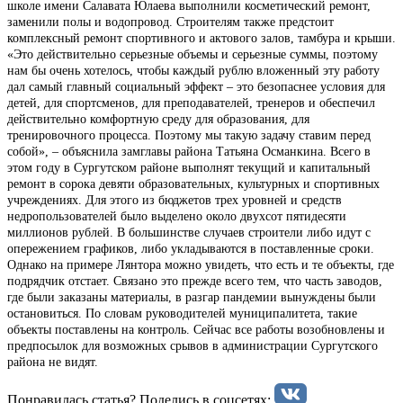
школе имени Салавата Юлаева выполнили косметический ремонт,
заменили полы и водопровод. Строителям также предстоит
комплексный ремонт спортивного и актового залов, тамбура и крыши.
«Это действительно серьезные объемы и серьезные суммы, поэтому
нам бы очень хотелось, чтобы каждый рублю вложенный эту работу
дал самый главный социальный эффект – это безопаснее условия для
детей, для спортсменов, для преподавателей, тренеров и обеспечил
действительно комфортную среду для образования, для
тренировочного процесса. Поэтому мы такую задачу ставим перед
собой», – объяснила замглавы района Татьяна Османкина. Всего в
этом году в Сургутском районе выполнят текущий и капитальный
ремонт в сорока девяти образовательных, культурных и спортивных
учреждениях. Для этого из бюджетов трех уровней и средств
недропользователей было выделено около двухсот пятидесяти
миллионов рублей. В большинстве случаев строители либо идут с
опережением графиков, либо укладываются в поставленные сроки.
Однако на примере Лянтора можно увидеть, что есть и те объекты, где
подрядчик отстает. Связано это прежде всего тем, что часть заводов,
где были заказаны материалы, в разгар пандемии вынуждены были
остановиться. По словам руководителей муниципалитета, такие
объекты поставлены на контроль. Сейчас все работы возобновлены и
предпосылок для возможных срывов в администрации Сургутского
района не видят.
Понравилась статья? Поделиcь в соцсетях: