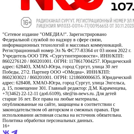
"Сетевое издание "ОМЕДИА!". Зарегистрировано
Федеральной службой по надзору в сфере связи,
информационных технологий и массовых коммуникаций.
Регистрационный номер Эл № ФС77-83364 от 03 июня 2022 г.
Учредитель ООО ТРК «Сургутинтерновости». ИНН/КПП:
8602276120 / 860201001. ОГРН: 1178617004257. Юридический
адрес: 628403, ХМАО-Югра, город Сургут, улица 30 лет
Победы, 27/2. Партнер ООО «ОМедиа». ИНН/КПП:
8602303021 / 860201001. ОГРН: 1218600006635. Юридический
адрес: 628408, ХМАО-Югра, город Сургут, улица Энгельса,
д. 15, помещение 301. Главный редактор: Д.М. Караченцева,
+7(3462) 22-12-11 (доб.6109), site@in-news.ru. Для детей
старше 16 лет. Все права на любые материалы,
опубликованные на сайте, защищены в соответствии с
законодательством об авторском и смежных правах. При
использовании активная ссылка на источник обязательна.
Политика обработки персональных данных.
16+