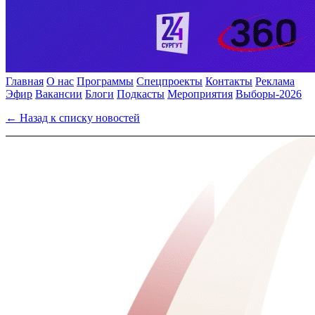
Главная
О нас
Программы
Спецпроекты
Контакты
Реклама
Эфир
Вакансии
Блоги
Подкасты
Мероприятия
Выборы-2026
← Назад к списку новостей