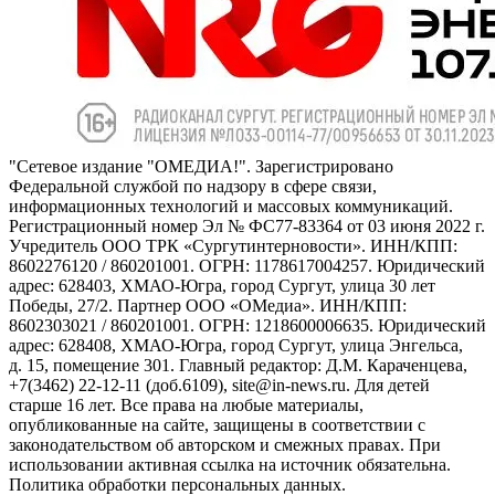
"Сетевое издание "ОМЕДИА!". Зарегистрировано
Федеральной службой по надзору в сфере связи,
информационных технологий и массовых коммуникаций.
Регистрационный номер Эл № ФС77-83364 от 03 июня 2022 г.
Учредитель ООО ТРК «Сургутинтерновости». ИНН/КПП:
8602276120 / 860201001. ОГРН: 1178617004257. Юридический
адрес: 628403, ХМАО-Югра, город Сургут, улица 30 лет
Победы, 27/2. Партнер ООО «ОМедиа». ИНН/КПП:
8602303021 / 860201001. ОГРН: 1218600006635. Юридический
адрес: 628408, ХМАО-Югра, город Сургут, улица Энгельса,
д. 15, помещение 301. Главный редактор: Д.М. Караченцева,
+7(3462) 22-12-11 (доб.6109), site@in-news.ru. Для детей
старше 16 лет. Все права на любые материалы,
опубликованные на сайте, защищены в соответствии с
законодательством об авторском и смежных правах. При
использовании активная ссылка на источник обязательна.
Политика обработки персональных данных.