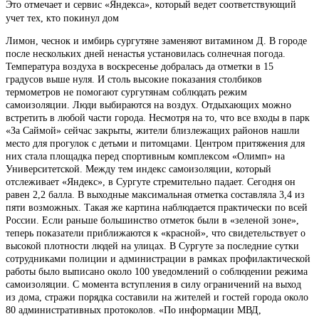
Это отмечает и сервис «Яндекса», который ведет соответствующий
учет тех, кто покинул дом
Лимон, чеснок и имбирь сургутяне заменяют витамином Д. В городе
после нескольких дней ненастья установилась солнечная погода.
Температура воздуха в воскресенье добралась да отметки в 15
градусов выше нуля. И столь высокие показания столбиков
термометров не помогают сургутянам соблюдать режим
самоизоляции. Люди выбираются на воздух. Отдыхающих можно
встретить в любой части города. Несмотря на то, что все входы в парк
«За Саймой» сейчас закрыты, жители близлежащих районов нашли
место для прогулок с детьми и питомцами. Центром притяжения для
них стала площадка перед спортивным комплексом «Олимп» на
Университетской. Между тем индекс самоизоляции, который
отслеживает «Яндекс», в Сургуте стремительно падает. Сегодня он
равен 2,2 балла. В выходные максимальная отметка составляла 3,4 из
пяти возможных. Такая же картина наблюдается практически по всей
России. Если раньше большинство отметок были в «зеленой зоне»,
теперь показатели приближаются к «красной», что свидетельствует о
высокой плотности людей на улицах. В Сургуте за последние сутки
сотрудниками полиции и администрации в рамках профилактической
работы было выписано около 100 уведомлений о соблюдении режима
самоизоляции. С момента вступления в силу ограничений на выход
из дома, стражи порядка составили на жителей и гостей города около
80 административных протоколов. «По информации МВД,