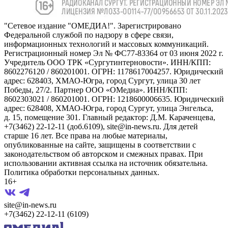
"Сетевое издание "ОМЕДИА!". Зарегистрировано
Федеральной службой по надзору в сфере связи,
информационных технологий и массовых коммуникаций.
Регистрационный номер Эл № ФС77-83364 от 03 июня 2022 г.
Учредитель ООО ТРК «Сургутинтерновости». ИНН/КПП:
8602276120 / 860201001. ОГРН: 1178617004257. Юридический
адрес: 628403, ХМАО-Югра, город Сургут, улица 30 лет
Победы, 27/2. Партнер ООО «ОМедиа». ИНН/КПП:
8602303021 / 860201001. ОГРН: 1218600006635. Юридический
адрес: 628408, ХМАО-Югра, город Сургут, улица Энгельса,
д. 15, помещение 301. Главный редактор: Д.М. Караченцева,
+7(3462) 22-12-11 (доб.6109), site@in-news.ru. Для детей
старше 16 лет. Все права на любые материалы,
опубликованные на сайте, защищены в соответствии с
законодательством об авторском и смежных правах. При
использовании активная ссылка на источник обязательна.
Политика обработки персональных данных.
16+
site@in-news.ru
+7(3462) 22-12-11 (6109)