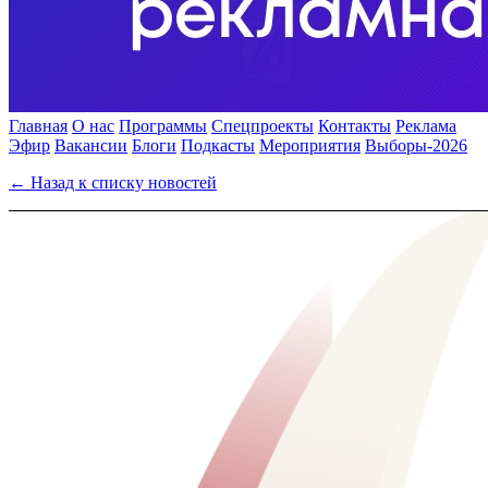
Главная
О нас
Программы
Спецпроекты
Контакты
Реклама
Эфир
Вакансии
Блоги
Подкасты
Мероприятия
Выборы-2026
← Назад к списку новостей