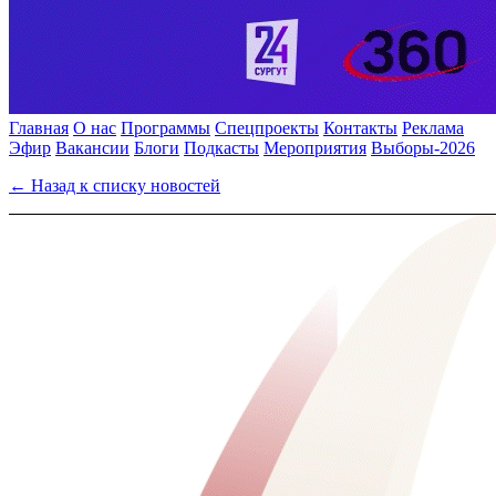
Главная
О нас
Программы
Спецпроекты
Контакты
Реклама
Эфир
Вакансии
Блоги
Подкасты
Мероприятия
Выборы-2026
← Назад к списку новостей