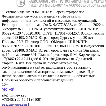
"Сетевое издание "ОМЕДИА!". Зарегистрировано
Федеральной службой по надзору в сфере связи,
информационных технологий и массовых коммуникаций.
Регистрационный номер Эл № ФС77-83364 от 03 июня 2022 г.
Учредитель ООО ТРК «Сургутинтерновости». ИНН/КПП:
8602276120 / 860201001. ОГРН: 1178617004257. Юридический
адрес: 628403, ХМАО-Югра, город Сургут, улица 30 лет
Победы, 27/2. Партнер ООО «ОМедиа». ИНН/КПП:
8602303021 / 860201001. ОГРН: 1218600006635. Юридический
адрес: 628408, ХМАО-Югра, город Сургут, улица Энгельса,
д. 15, помещение 301. Главный редактор: Д.М. Караченцева,
+7(3462) 22-12-11 (доб.6109), site@in-news.ru. Для детей
старше 16 лет. Все права на любые материалы,
опубликованные на сайте, защищены в соответствии с
законодательством об авторском и смежных правах. При
использовании активная ссылка на источник обязательна.
Политика обработки персональных данных.
16+
site@in-news.ru
+7(3462) 22-12-11 (6109)