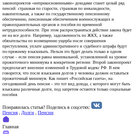
законопроектов «неприкосновенными» доходами станет целый ряд
пенсий: страховая по старости, страховая по инвалидности,
накопительная, а также по государственному пенсионному
обеспечению, пенсионным обеспечением военнослужащих и
правоохранительных органов и пособия по временной
нетрудоспособности. При этом распространяться действие закона будет
не на все долги. Например, задолженность по ЖКХ, а также
обязательства по возмещению ущерба после совершения
преступления, уплате административного и судебного штрафа будут
по-прежнему взыскивать. Нельзя это будет делать только в одном
случае – если пенсия равна минимальной, установленной на уровне
прожиточного минимума в конкретном регионе. Второй законопроект
предполагает внесение изменений в Трудовой кодекс РФ. В нем
говорится, что после взыскания долгов у человека должен оставаться
прожиточный минимум. Как пишет «Российская газета», на
сегодняшний день пенсия – это тот вид дохода, с которого могут быть
взысканы различные долги, под запретом остаются только социальные
пособия.
Понравилась статья? Поделиcь в соцсетях:
Пенсия
,
Долги
,
Пенсии
Главная