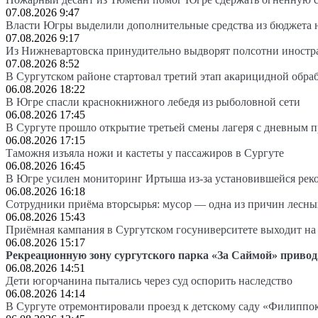
07.08.2026 9:47
Власти Югры выделили дополнительные средства из бюджета 
07.08.2026 9:17
Из Нижневартовска принудительно выдворят полсотни иностр
07.08.2026 8:52
В Сургутском районе стартовал третий этап акарицидной обра
06.08.2026 18:22
В Югре спасли краснокнижного лебедя из рыболовной сети
06.08.2026 17:45
В Сургуте прошло открытие третьей смены лагеря с дневным 
06.08.2026 17:15
Таможня изъяла ножи и кастеты у пассажиров в Сургуте
06.08.2026 16:45
В Югре усилен мониторинг Иртыша из-за установившейся рек
06.08.2026 16:18
Сотрудники приёма вторсырья: мусор — одна из причин лесн
06.08.2026 15:43
Приёмная кампания в Сургутском госуниверситете выходит 
06.08.2026 15:17
Рекреационную зону сургутского парка «За Саймой» привод
06.08.2026 14:51
Дети югорчанина пытались через суд оспорить наследство
06.08.2026 14:14
В Сургуте отремонтировали проезд к детскому саду «Филиппо