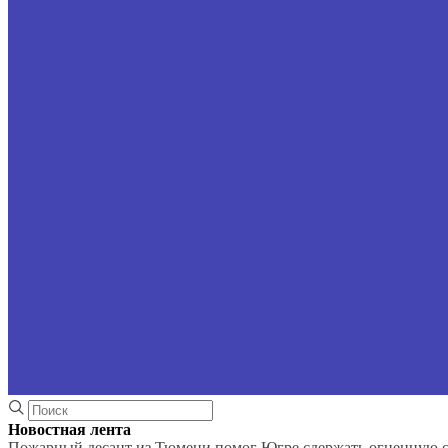
Новостная лента
Пожарный десант из Тюмени помог Югре сдержать огненную 