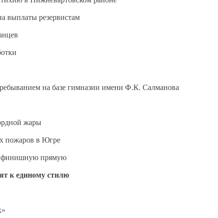
на выплаты резервистам
анцев
ботки
пребыванием на базе гимназии имени Ф.К. Салманова
ордной жары
ых пожаров в Югре
на финишную прямую
ят к единому стилю
к»