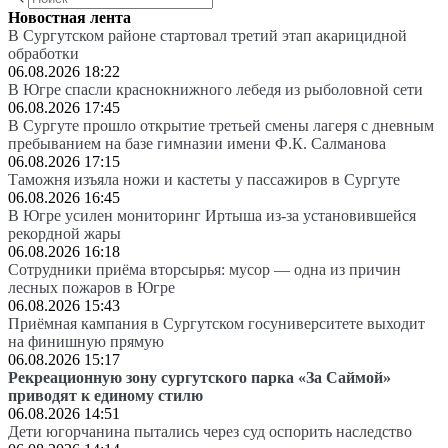
Новостная лента
В Сургутском районе стартовал третий этап акарицидной
обработки
06.08.2026 18:22
В Югре спасли краснокнижного лебедя из рыболовной сети
06.08.2026 17:45
В Сургуте прошло открытие третьей смены лагеря с дневным
пребыванием на базе гимназии имени Ф.К. Салманова
06.08.2026 17:15
Таможня изъяла ножи и кастеты у пассажиров в Сургуте
06.08.2026 16:45
В Югре усилен мониторинг Иртыша из-за установившейся
рекордной жары
06.08.2026 16:18
Сотрудники приёма вторсырья: мусор — одна из причин
лесных пожаров в Югре
06.08.2026 15:43
Приёмная кампания в Сургутском госуниверситете выходит
на финишную прямую
06.08.2026 15:17
Рекреационную зону сургутского парка «За Саймой»
приводят к единому стилю
06.08.2026 14:51
Дети югорчанина пытались через суд оспорить наследство