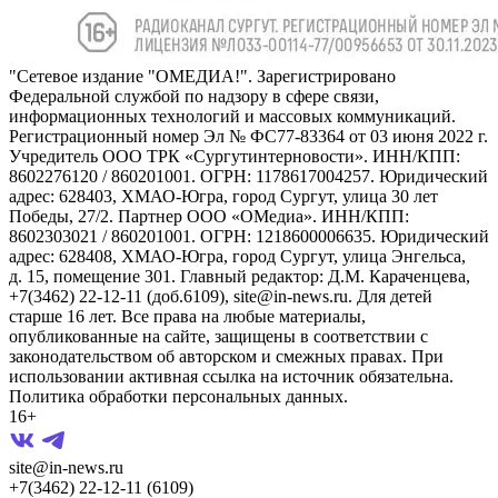
"Сетевое издание "ОМЕДИА!". Зарегистрировано
Федеральной службой по надзору в сфере связи,
информационных технологий и массовых коммуникаций.
Регистрационный номер Эл № ФС77-83364 от 03 июня 2022 г.
Учредитель ООО ТРК «Сургутинтерновости». ИНН/КПП:
8602276120 / 860201001. ОГРН: 1178617004257. Юридический
адрес: 628403, ХМАО-Югра, город Сургут, улица 30 лет
Победы, 27/2. Партнер ООО «ОМедиа». ИНН/КПП:
8602303021 / 860201001. ОГРН: 1218600006635. Юридический
адрес: 628408, ХМАО-Югра, город Сургут, улица Энгельса,
д. 15, помещение 301. Главный редактор: Д.М. Караченцева,
+7(3462) 22-12-11 (доб.6109), site@in-news.ru. Для детей
старше 16 лет. Все права на любые материалы,
опубликованные на сайте, защищены в соответствии с
законодательством об авторском и смежных правах. При
использовании активная ссылка на источник обязательна.
Политика обработки персональных данных.
16+
site@in-news.ru
+7(3462) 22-12-11 (6109)