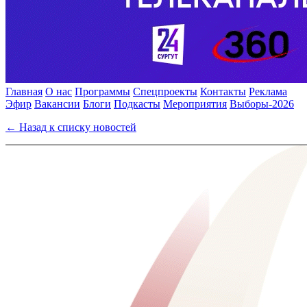
Главная
О нас
Программы
Спецпроекты
Контакты
Реклама
Эфир
Вакансии
Блоги
Подкасты
Мероприятия
Выборы-2026
← Назад к списку новостей