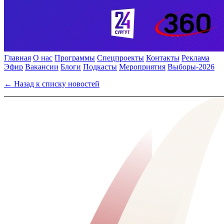
Главная
О нас
Программы
Спецпроекты
Контакты
Реклама
Эфир
Вакансии
Блоги
Подкасты
Мероприятия
Выборы-2026
← Назад к списку новостей