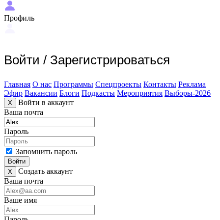
Профиль
Войти
/
Зарегистрироваться
Главная
О нас
Программы
Спецпроекты
Контакты
Реклама
Эфир
Вакансии
Блоги
Подкасты
Мероприятия
Выборы-2026
Войти в аккаунт
X
Ваша почта
Пароль
Запомнить пароль
Войти
Создать аккаунт
X
Ваша почта
Ваше имя
Пароль