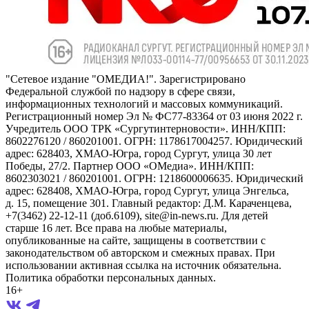
"Сетевое издание "ОМЕДИА!". Зарегистрировано
Федеральной службой по надзору в сфере связи,
информационных технологий и массовых коммуникаций.
Регистрационный номер Эл № ФС77-83364 от 03 июня 2022 г.
Учредитель ООО ТРК «Сургутинтерновости». ИНН/КПП:
8602276120 / 860201001. ОГРН: 1178617004257. Юридический
адрес: 628403, ХМАО-Югра, город Сургут, улица 30 лет
Победы, 27/2. Партнер ООО «ОМедиа». ИНН/КПП:
8602303021 / 860201001. ОГРН: 1218600006635. Юридический
адрес: 628408, ХМАО-Югра, город Сургут, улица Энгельса,
д. 15, помещение 301. Главный редактор: Д.М. Караченцева,
+7(3462) 22-12-11 (доб.6109), site@in-news.ru. Для детей
старше 16 лет. Все права на любые материалы,
опубликованные на сайте, защищены в соответствии с
законодательством об авторском и смежных правах. При
использовании активная ссылка на источник обязательна.
Политика обработки персональных данных.
16+