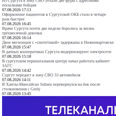
Из Сургута в зону СВО уехали две фуры с адресными
посылками бойцам
07.08.2026 17:13
Оформление пациентов в Сургутской ОКБ стало в четыре
раза быстрее
07.08.2026 16:45
Врачи Сургута почти две недели боролись за жизнь
трёхмесячной девочки
07.08.2026 16:14
Двое мегионцев с «синтетикой» задержаны в Нижневартовске
07.08.2026 15:47
В дачных кооперативах Сургута модернизируют электросети
07.08.2026 15:18
В сургутском перинатальном центре начал работать кабинет
ЗАГС
07.08.2026 14:42
Сургут передаст в зону СВО 33 автомобиля
07.08.2026 14:11
В Ханты-Мансийске Subaru перевернулся на бок после
столкновения с Geely
07.08.2026 13:45