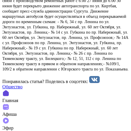
связи с производством ремонтных работ с 6.00 27 июня до 6.00 30
июня будет перекрыто движение автотранспорта по ул. Киртбая,
сообщает пресс-служба администрации Сургута. Движение
маршрутных автобусов будет осуществляться в объезд перекрываемой
дороги по временным схемам: - № 6, 34 с пр. Ленина по ул.
Энтузиастов, ул. Губкина, пр. Набережный, ул. 60 лет Октября, ул.
Энтузиастов, пр. Ленина;- № 14 с ул. Губкина по пр. Набережный, ул.
60 лет Октября, ул. Энтузиастов, пр. Ленина, ул. Профсоюзов;- № 14А
с ул. Профсоюзов по пр. Ленина, ул. Энтузиастов, ул. Губкина, пр.
Набережный;- № 19 с ул. Губкина по пр. Набережный, ул. 60 лет
Октября, ул. Энтузиастов, пр. Ленина;- № 26 с пр. Ленина по
Тюменскому тракту, ул. Билецкого;- № 12, 51, 112 с пр. Ленина по
Тюменскому тракту в прямом и обратном направлениях;- №109/1,
109/2 в обратном направлении с Югорского тракта по ул. Показаньева.
Понравилась статья? Поделиcь в соцсетях:
Общество
Главная
Афиша
Эфир