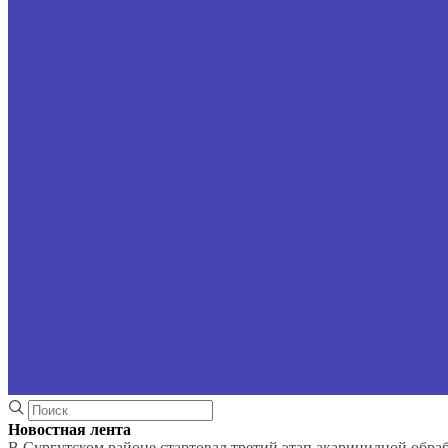
Новостная лента
В Сургутском районе стартовал третий этап акарицидной обра