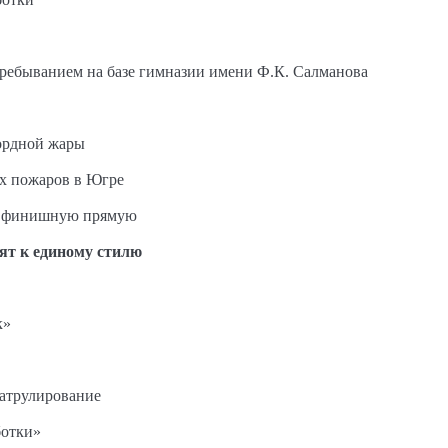
пребыванием на базе гимназии имени Ф.К. Салманова
ордной жары
ых пожаров в Югре
на финишную прямую
ят к единому стилю
к»
патрулирование
ботки»