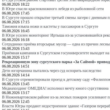
06.08.2026 18:22
В Югре спасли краснокнижного лебедя из рыболовной сети
06.08.2026 17:45
В Сургуте прошло открытие третьей смены лагеря с дневным 
06.08.2026 17:15
Таможня изъяла ножи и кастеты у пассажиров в Сургуте
06.08.2026 16:45
В Югре усилен мониторинг Иртыша из-за установившейся рек
06.08.2026 16:18
Сотрудники приёма вторсырья: мусор — одна из причин лесн
06.08.2026 15:43
Приёмная кампания в Сургутском госуниверситете выходит 
06.08.2026 15:17
Рекреационную зону сургутского парка «За Саймой» привод
06.08.2026 14:51
Дети югорчанина пытались через суд оспорить наследство
06.08.2026 14:14
В Сургуте отремонтировали проезд к детскому саду «Филиппо
06.08.2026 13:45
Медиахолдинг ОМЕДИА! исполнил мечту юного сургутянина
06.08.2026 13:17
В Нижневартовском районе из-за лесных пожаров усиливают 
06.08.2026 12:45
Власти Югры продают недостроенное здание «Газпром перера