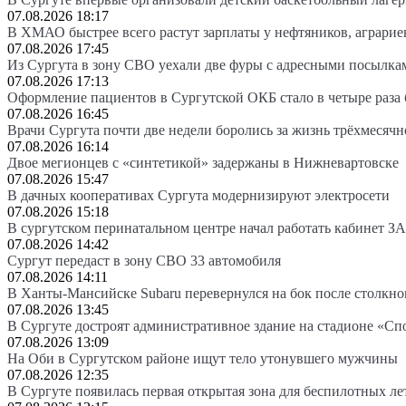
07.08.2026 18:17
В ХМАО быстрее всего растут зарплаты у нефтяников, аграрие
07.08.2026 17:45
Из Сургута в зону СВО уехали две фуры с адресными посылка
07.08.2026 17:13
Оформление пациентов в Сургутской ОКБ стало в четыре раза 
07.08.2026 16:45
Врачи Сургута почти две недели боролись за жизнь трёхмесяч
07.08.2026 16:14
Двое мегионцев с «синтетикой» задержаны в Нижневартовске
07.08.2026 15:47
В дачных кооперативах Сургута модернизируют электросети
07.08.2026 15:18
В сургутском перинатальном центре начал работать кабинет З
07.08.2026 14:42
Сургут передаст в зону СВО 33 автомобиля
07.08.2026 14:11
В Ханты-Мансийске Subaru перевернулся на бок после столкно
07.08.2026 13:45
В Сургуте достроят административное здание на стадионе «Сп
07.08.2026 13:09
На Оби в Сургутском районе ищут тело утонувшего мужчины
07.08.2026 12:35
В Сургуте появилась первая открытая зона для беспилотных л