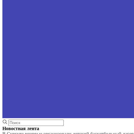
Новостная лента
В Сургуте впервые организовали детский баскетбольный лагер