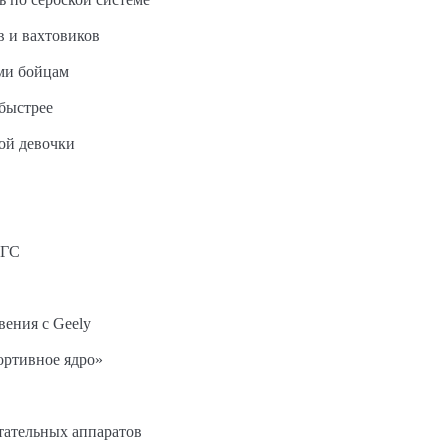
в и вахтовиков
ми бойцам
быстрее
ной девочки
АГС
вения с Geely
ортивное ядро»
етательных аппаратов