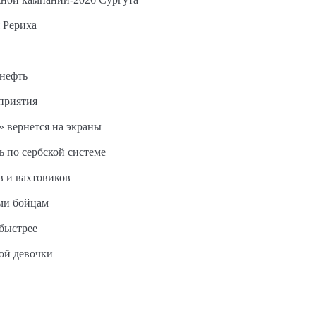
 Рериха
 нефть
дприятия
 вернется на экраны
ь по сербской системе
в и вахтовиков
ми бойцам
быстрее
ной девочки