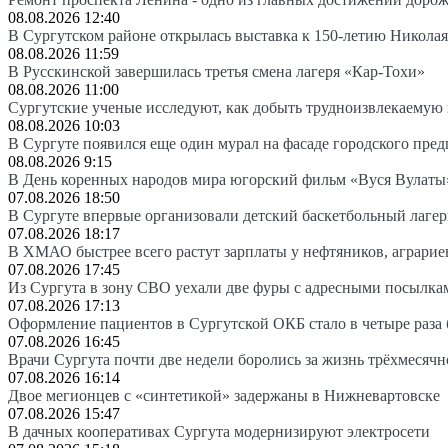
08.08.2026 12:40
В Сургутском районе открылась выставка к 150-летию Николая
08.08.2026 11:59
В Русскинской завершилась третья смена лагеря «Кар-Тохи»
08.08.2026 11:00
Сургутские ученые исследуют, как добыть трудноизвлекаемую
08.08.2026 10:03
В Сургуте появился еще один мурал на фасаде городского пре
08.08.2026 9:15
В День коренных народов мира югорский фильм «Вуся Вулаты»
07.08.2026 18:50
В Сургуте впервые организовали детский баскетбольный лагер
07.08.2026 18:17
В ХМАО быстрее всего растут зарплаты у нефтяников, аграрие
07.08.2026 17:45
Из Сургута в зону СВО уехали две фуры с адресными посылка
07.08.2026 17:13
Оформление пациентов в Сургутской ОКБ стало в четыре раза 
07.08.2026 16:45
Врачи Сургута почти две недели боролись за жизнь трёхмесяч
07.08.2026 16:14
Двое мегионцев с «синтетикой» задержаны в Нижневартовске
07.08.2026 15:47
В дачных кооперативах Сургута модернизируют электросети