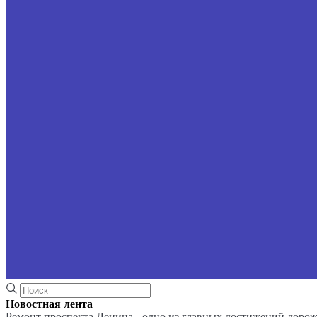
Новостная лента
Ремонт проспекта Ленина - одно из главных достижений доро