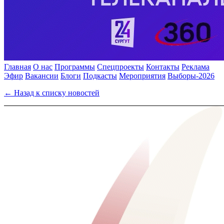
Главная
О нас
Программы
Спецпроекты
Контакты
Реклама
Эфир
Вакансии
Блоги
Подкасты
Мероприятия
Выборы-2026
← Назад к списку новостей