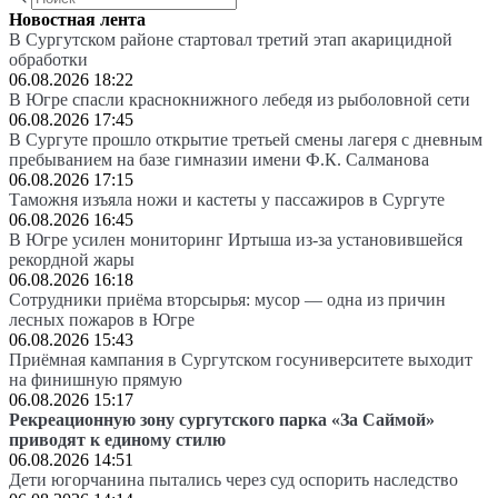
Новостная лента
В Сургутском районе стартовал третий этап акарицидной
обработки
06.08.2026 18:22
В Югре спасли краснокнижного лебедя из рыболовной сети
06.08.2026 17:45
В Сургуте прошло открытие третьей смены лагеря с дневным
пребыванием на базе гимназии имени Ф.К. Салманова
06.08.2026 17:15
Таможня изъяла ножи и кастеты у пассажиров в Сургуте
06.08.2026 16:45
В Югре усилен мониторинг Иртыша из-за установившейся
рекордной жары
06.08.2026 16:18
Сотрудники приёма вторсырья: мусор — одна из причин
лесных пожаров в Югре
06.08.2026 15:43
Приёмная кампания в Сургутском госуниверситете выходит
на финишную прямую
06.08.2026 15:17
Рекреационную зону сургутского парка «За Саймой»
приводят к единому стилю
06.08.2026 14:51
Дети югорчанина пытались через суд оспорить наследство