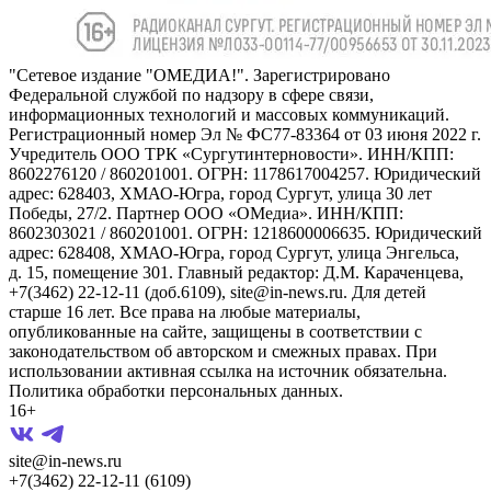
"Сетевое издание "ОМЕДИА!". Зарегистрировано
Федеральной службой по надзору в сфере связи,
информационных технологий и массовых коммуникаций.
Регистрационный номер Эл № ФС77-83364 от 03 июня 2022 г.
Учредитель ООО ТРК «Сургутинтерновости». ИНН/КПП:
8602276120 / 860201001. ОГРН: 1178617004257. Юридический
адрес: 628403, ХМАО-Югра, город Сургут, улица 30 лет
Победы, 27/2. Партнер ООО «ОМедиа». ИНН/КПП:
8602303021 / 860201001. ОГРН: 1218600006635. Юридический
адрес: 628408, ХМАО-Югра, город Сургут, улица Энгельса,
д. 15, помещение 301. Главный редактор: Д.М. Караченцева,
+7(3462) 22-12-11 (доб.6109), site@in-news.ru. Для детей
старше 16 лет. Все права на любые материалы,
опубликованные на сайте, защищены в соответствии с
законодательством об авторском и смежных правах. При
использовании активная ссылка на источник обязательна.
Политика обработки персональных данных.
16+
site@in-news.ru
+7(3462) 22-12-11 (6109)