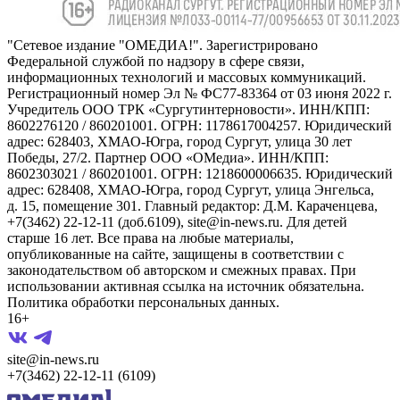
"Сетевое издание "ОМЕДИА!". Зарегистрировано
Федеральной службой по надзору в сфере связи,
информационных технологий и массовых коммуникаций.
Регистрационный номер Эл № ФС77-83364 от 03 июня 2022 г.
Учредитель ООО ТРК «Сургутинтерновости». ИНН/КПП:
8602276120 / 860201001. ОГРН: 1178617004257. Юридический
адрес: 628403, ХМАО-Югра, город Сургут, улица 30 лет
Победы, 27/2. Партнер ООО «ОМедиа». ИНН/КПП:
8602303021 / 860201001. ОГРН: 1218600006635. Юридический
адрес: 628408, ХМАО-Югра, город Сургут, улица Энгельса,
д. 15, помещение 301. Главный редактор: Д.М. Караченцева,
+7(3462) 22-12-11 (доб.6109), site@in-news.ru. Для детей
старше 16 лет. Все права на любые материалы,
опубликованные на сайте, защищены в соответствии с
законодательством об авторском и смежных правах. При
использовании активная ссылка на источник обязательна.
Политика обработки персональных данных.
16+
site@in-news.ru
+7(3462) 22-12-11 (6109)