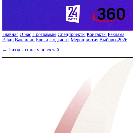
Главная
О нас
Программы
Спецпроекты
Контакты
Реклама
Эфир
Вакансии
Блоги
Подкасты
Мероприятия
Выборы-2026
← Назад к списку новостей