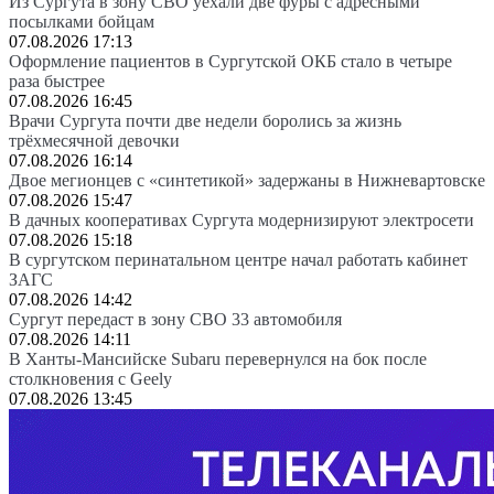
Из Сургута в зону СВО уехали две фуры с адресными
посылками бойцам
07.08.2026 17:13
Оформление пациентов в Сургутской ОКБ стало в четыре
раза быстрее
07.08.2026 16:45
Врачи Сургута почти две недели боролись за жизнь
трёхмесячной девочки
07.08.2026 16:14
Двое мегионцев с «синтетикой» задержаны в Нижневартовске
07.08.2026 15:47
В дачных кооперативах Сургута модернизируют электросети
07.08.2026 15:18
В сургутском перинатальном центре начал работать кабинет
ЗАГС
07.08.2026 14:42
Сургут передаст в зону СВО 33 автомобиля
07.08.2026 14:11
В Ханты-Мансийске Subaru перевернулся на бок после
столкновения с Geely
07.08.2026 13:45