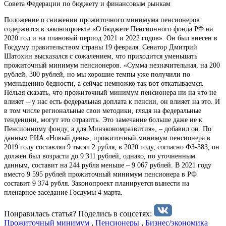
Совета Федерации по бюджету и финансовым рынкам
Положение о снижении прожиточного минимума пенсионеров
содержится в законопроекте «О бюджете Пенсионного фонда РФ на
2020 год и на плановый период 2021 и 2022 годов». Он был внесен в
Госдуму правительством страны 19 февраля. Сенатор Дмитрий
Шатохин высказался с сожалением, что приходится уменьшать
прожиточный минимум пенсионеров. «Сумма незначительная, на 200
рублей, 300 рублей, но мы хорошие темпы уже получили по
уменьшению бедности, а сейчас немножко так вот откатываемся.
Нельзя сказать, что прожиточный минимум пенсионера ни на что не
влияет – у нас есть федеральная доплата к пенсии, он влияет на это. И
в том числе региональные свои методики, глядя на федеральные
тенденции, могут это отразить. Это замечание больше даже не к
Пенсионному фонду, а для Минэкономразвития», – добавил он. По
данным РИА «Новый день», прожиточный минимум пенсионера в
2019 году составлял 9 тысяч 2 рубля, в 2020 году, согласно ФЗ-383, он
должен был возрасти до 9 311 рублей, однако, по уточненным
данным, составит на 244 рубля меньше – 9 067 рублей. В 2021 году
вместо 9 595 рублей прожиточный минимум пенсионера в РФ
составит 9 374 рубля. Законопроект планируется вынести на
пленарное заседание Госдумы 4 марта.
Понравилась статья? Поделиcь в соцсетях:
Прожиточный минимум
,
Пенсионеры
,
Бизнес/экономика