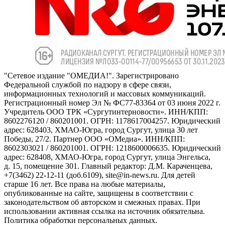
"Сетевое издание "ОМЕДИА!". Зарегистрировано
Федеральной службой по надзору в сфере связи,
информационных технологий и массовых коммуникаций.
Регистрационный номер Эл № ФС77-83364 от 03 июня 2022 г.
Учредитель ООО ТРК «Сургутинтерновости». ИНН/КПП:
8602276120 / 860201001. ОГРН: 1178617004257. Юридический
адрес: 628403, ХМАО-Югра, город Сургут, улица 30 лет
Победы, 27/2. Партнер ООО «ОМедиа». ИНН/КПП:
8602303021 / 860201001. ОГРН: 1218600006635. Юридический
адрес: 628408, ХМАО-Югра, город Сургут, улица Энгельса,
д. 15, помещение 301. Главный редактор: Д.М. Караченцева,
+7(3462) 22-12-11 (доб.6109), site@in-news.ru. Для детей
старше 16 лет. Все права на любые материалы,
опубликованные на сайте, защищены в соответствии с
законодательством об авторском и смежных правах. При
использовании активная ссылка на источник обязательна.
Политика обработки персональных данных.