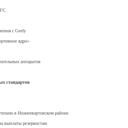
АГС
вения с Geely
ортивное ядро»
етательных аппаратов
ых стандартов
стихию в Нижневартовском районе
на выплаты резервистам