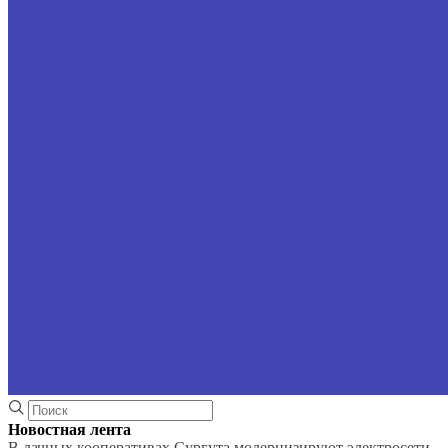
Новостная лента
В дачных кооперативах Сургута модернизируют электросети