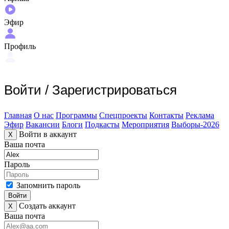
Эфир
Профиль
Войти
/
Зарегистрироваться
Главная
О нас
Программы
Спецпроекты
Контакты
Реклама
Эфир
Вакансии
Блоги
Подкасты
Мероприятия
Выборы-2026
Войти в аккаунт
X
Ваша почта
Пароль
Запомнить пароль
Войти
Создать аккаунт
X
Ваша почта