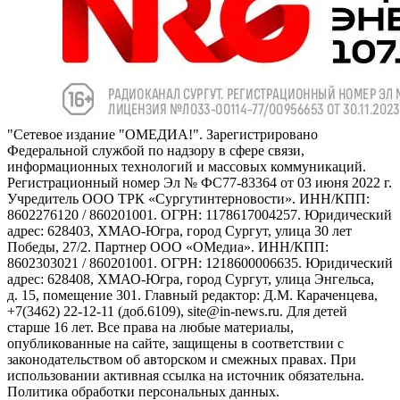
"Сетевое издание "ОМЕДИА!". Зарегистрировано
Федеральной службой по надзору в сфере связи,
информационных технологий и массовых коммуникаций.
Регистрационный номер Эл № ФС77-83364 от 03 июня 2022 г.
Учредитель ООО ТРК «Сургутинтерновости». ИНН/КПП:
8602276120 / 860201001. ОГРН: 1178617004257. Юридический
адрес: 628403, ХМАО-Югра, город Сургут, улица 30 лет
Победы, 27/2. Партнер ООО «ОМедиа». ИНН/КПП:
8602303021 / 860201001. ОГРН: 1218600006635. Юридический
адрес: 628408, ХМАО-Югра, город Сургут, улица Энгельса,
д. 15, помещение 301. Главный редактор: Д.М. Караченцева,
+7(3462) 22-12-11 (доб.6109), site@in-news.ru. Для детей
старше 16 лет. Все права на любые материалы,
опубликованные на сайте, защищены в соответствии с
законодательством об авторском и смежных правах. При
использовании активная ссылка на источник обязательна.
Политика обработки персональных данных.