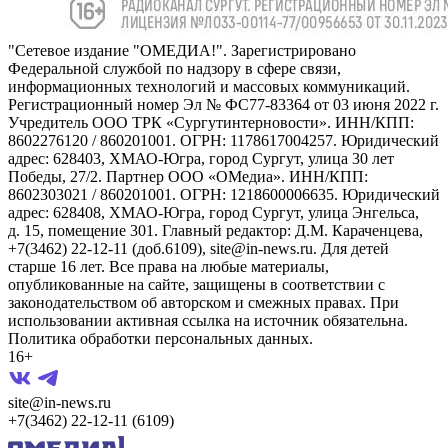
"Сетевое издание "ОМЕДИА!". Зарегистрировано
Федеральной службой по надзору в сфере связи,
информационных технологий и массовых коммуникаций.
Регистрационный номер Эл № ФС77-83364 от 03 июня 2022 г.
Учредитель ООО ТРК «Сургутинтерновости». ИНН/КПП:
8602276120 / 860201001. ОГРН: 1178617004257. Юридический
адрес: 628403, ХМАО-Югра, город Сургут, улица 30 лет
Победы, 27/2. Партнер ООО «ОМедиа». ИНН/КПП:
8602303021 / 860201001. ОГРН: 1218600006635. Юридический
адрес: 628408, ХМАО-Югра, город Сургут, улица Энгельса,
д. 15, помещение 301. Главный редактор: Д.М. Караченцева,
+7(3462) 22-12-11 (доб.6109), site@in-news.ru. Для детей
старше 16 лет. Все права на любые материалы,
опубликованные на сайте, защищены в соответствии с
законодательством об авторском и смежных правах. При
использовании активная ссылка на источник обязательна.
Политика обработки персональных данных.
16+
site@in-news.ru
+7(3462) 22-12-11 (6109)