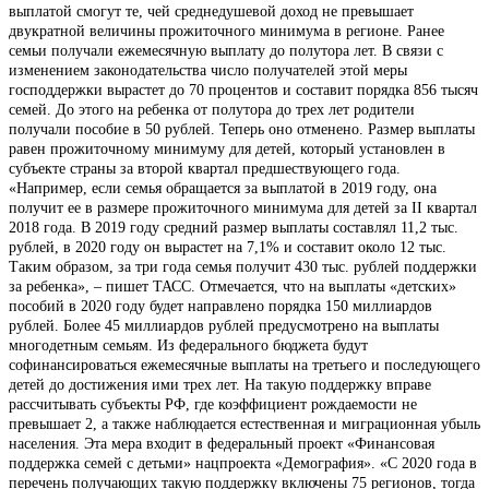
выплатой смогут те, чей среднедушевой доход не превышает
двукратной величины прожиточного минимума в регионе. Ранее
семьи получали ежемесячную выплату до полутора лет. В связи с
изменением законодательства число получателей этой меры
господдержки вырастет до 70 процентов и составит порядка 856 тысяч
семей. До этого на ребенка от полутора до трех лет родители
получали пособие в 50 рублей. Теперь оно отменено. Размер выплаты
равен прожиточному минимуму для детей, который установлен в
субъекте страны за второй квартал предшествующего года.
«Например, если семья обращается за выплатой в 2019 году, она
получит ее в размере прожиточного минимума для детей за II квартал
2018 года. В 2019 году средний размер выплаты составлял 11,2 тыс.
рублей, в 2020 году он вырастет на 7,1% и составит около 12 тыс.
Таким образом, за три года семья получит 430 тыс. рублей поддержки
за ребенка», – пишет ТАСС. Отмечается, что на выплаты «детских»
пособий в 2020 году будет направлено порядка 150 миллиардов
рублей. Более 45 миллиардов рублей предусмотрено на выплаты
многодетным семьям. Из федерального бюджета будут
софинансироваться ежемесячные выплаты на третьего и последующего
детей до достижения ими трех лет. На такую поддержку вправе
рассчитывать субъекты РФ, где коэффициент рождаемости не
превышает 2, а также наблюдается естественная и миграционная убыль
населения. Эта мера входит в федеральный проект «Финансовая
поддержка семей с детьми» нацпроекта «Демография». «С 2020 года в
перечень получающих такую поддержку включены 75 регионов, тогда