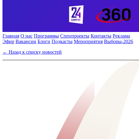
Главная
О нас
Программы
Спецпроекты
Контакты
Реклама
Эфир
Вакансии
Блоги
Подкасты
Мероприятия
Выборы-2026
← Назад к списку новостей