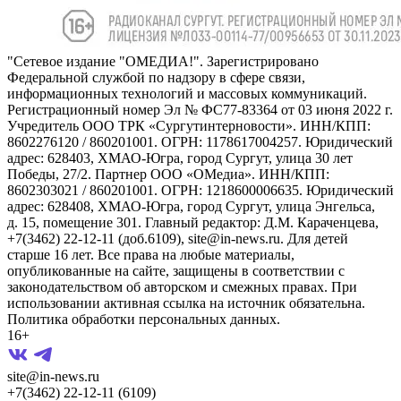
"Сетевое издание "ОМЕДИА!". Зарегистрировано
Федеральной службой по надзору в сфере связи,
информационных технологий и массовых коммуникаций.
Регистрационный номер Эл № ФС77-83364 от 03 июня 2022 г.
Учредитель ООО ТРК «Сургутинтерновости». ИНН/КПП:
8602276120 / 860201001. ОГРН: 1178617004257. Юридический
адрес: 628403, ХМАО-Югра, город Сургут, улица 30 лет
Победы, 27/2. Партнер ООО «ОМедиа». ИНН/КПП:
8602303021 / 860201001. ОГРН: 1218600006635. Юридический
адрес: 628408, ХМАО-Югра, город Сургут, улица Энгельса,
д. 15, помещение 301. Главный редактор: Д.М. Караченцева,
+7(3462) 22-12-11 (доб.6109), site@in-news.ru. Для детей
старше 16 лет. Все права на любые материалы,
опубликованные на сайте, защищены в соответствии с
законодательством об авторском и смежных правах. При
использовании активная ссылка на источник обязательна.
Политика обработки персональных данных.
16+
site@in-news.ru
+7(3462) 22-12-11 (6109)