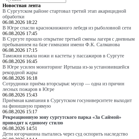
Новостная лента
В Сургутском районе стартовал третий этап акарицидной
обработки
06.08.2026 18:22
В Югре спасли краснокнижного лебедя из рыболовной сети
06.08.2026 17:45
В Сургуте прошло открытие третьей смены лагеря с дневным
пребыванием на базе гимназии имени Ф.К. Салманова
06.08.2026 17:15
Таможня изъяла ножи и кастеты у пассажиров в Сургуте
06.08.2026 16:45
В Югре усилен мониторинг Иртыша из-за установившейся
рекордной жары
06.08.2026 16:18
Сотрудники приёма вторсырья: мусор — одна из причин
лесных пожаров в Югре
06.08.2026 15:43
Приёмная кампания в Сургутском госуниверситете выходит
на финишную прямую
06.08.2026 15:17
Рекреационную зону сургутского парка «За Саймой»
приводят к единому стилю
06.08.2026 14:51
Дети югорчанина пытались через суд оспорить наследство