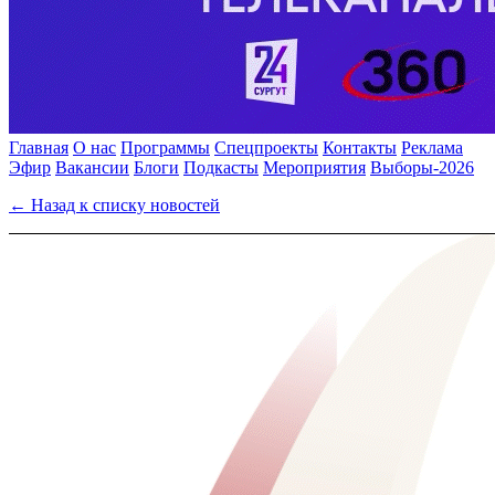
Главная
О нас
Программы
Спецпроекты
Контакты
Реклама
Эфир
Вакансии
Блоги
Подкасты
Мероприятия
Выборы-2026
← Назад к списку новостей