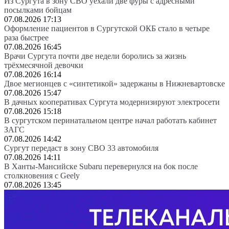
Из Сургута в зону СВО уехали две фуры с адресными
посылками бойцам
07.08.2026 17:13
Оформление пациентов в Сургутской ОКБ стало в четыре
раза быстрее
07.08.2026 16:45
Врачи Сургута почти две недели боролись за жизнь
трёхмесячной девочки
07.08.2026 16:14
Двое мегионцев с «синтетикой» задержаны в Нижневартовске
07.08.2026 15:47
В дачных кооперативах Сургута модернизируют электросети
07.08.2026 15:18
В сургутском перинатальном центре начал работать кабинет
ЗАГС
07.08.2026 14:42
Сургут передаст в зону СВО 33 автомобиля
07.08.2026 14:11
В Ханты-Мансийске Subaru перевернулся на бок после
столкновения с Geely
07.08.2026 13:45