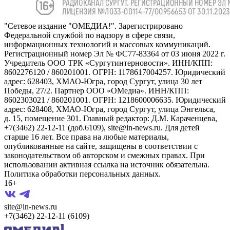
"Сетевое издание "ОМЕДИА!". Зарегистрировано
Федеральной службой по надзору в сфере связи,
информационных технологий и массовых коммуникаций.
Регистрационный номер Эл № ФС77-83364 от 03 июня 2022 г.
Учредитель ООО ТРК «Сургутинтерновости». ИНН/КПП:
8602276120 / 860201001. ОГРН: 1178617004257. Юридический
адрес: 628403, ХМАО-Югра, город Сургут, улица 30 лет
Победы, 27/2. Партнер ООО «ОМедиа». ИНН/КПП:
8602303021 / 860201001. ОГРН: 1218600006635. Юридический
адрес: 628408, ХМАО-Югра, город Сургут, улица Энгельса,
д. 15, помещение 301. Главный редактор: Д.М. Караченцева,
+7(3462) 22-12-11 (доб.6109), site@in-news.ru. Для детей
старше 16 лет. Все права на любые материалы,
опубликованные на сайте, защищены в соответствии с
законодательством об авторском и смежных правах. При
использовании активная ссылка на источник обязательна.
Политика обработки персональных данных.
16+
site@in-news.ru
+7(3462) 22-12-11 (6109)