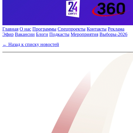
Главная
О нас
Программы
Спецпроекты
Контакты
Реклама
Эфир
Вакансии
Блоги
Подкасты
Мероприятия
Выборы-2026
← Назад к списку новостей