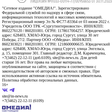
"Сетевое издание "ОМЕДИА!". Зарегистрировано
Федеральной службой по надзору в сфере связи,
информационных технологий и массовых коммуникаций.
Регистрационный номер Эл № ФС77-83364 от 03 июня 2022 г.
Учредитель ООО ТРК «Сургутинтерновости». ИНН/КПП:
8602276120 / 860201001. ОГРН: 1178617004257. Юридический
адрес: 628403, ХМАО-Югра, город Сургут, улица 30 лет
Победы, 27/2. Партнер ООО «ОМедиа». ИНН/КПП:
8602303021 / 860201001. ОГРН: 1218600006635. Юридический
адрес: 628408, ХМАО-Югра, город Сургут, улица Энгельса,
д. 15, помещение 301. Главный редактор: Д.М. Караченцева,
+7(3462) 22-12-11 (доб.6109), site@in-news.ru. Для детей
старше 16 лет. Все права на любые материалы,
опубликованные на сайте, защищены в соответствии с
законодательством об авторском и смежных правах. При
использовании активная ссылка на источник обязательна.
Политика обработки персональных данных.
16+
site@in-news.ru
+7(3462) 22-12-11 (6109)