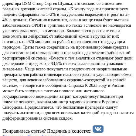
директора DSM Group Сергея Шуляка, это связано со снижением
реальных доходов жителей страны. «К концу года мы прогнозируем
падение фармрынка на 1–2% в натуральном выражении и рост на 2–
4% в деньгах. Ситуация изменится, если в конце года будет высокая
заболеваемость ОРВИ и гриппом, но таких всплесков не наблюдается
уже несколько лет», – отметил он. Больше всего россияне стали
экономить на лекарствах от заболеваний кожи: выручка от них
снизилась на 970 миллионов рублей по сравнению с предыдущим
периодом. Траты также сократились на противомикробные средства
для системного использования и препараты для лечения заболеваний
респираторной системы. «Вместе с тем аналитики отмечают рост доли
дженериков в продажах с 83,5% от всех реализованных упаковок в
январе-мае. Чаще всего покупатели предпочитают неоригинальные
препараты для работы пищеварительного тракта и улучшающие обмен
веществ, для лечения заболеваний сердечно-сосудистой и нервной
систем», – говорится в сообщении. Справка К 2023 году в России
может быть запущена система полного или частичного
государственного возмещения затрат, которые несут больные при
покупке лекарств, заявила министр здравоохранения Вероника
Скворцова. Предполагается, что бесплатные препараты смогут
получать льготники, а для всех остальных категорий граждан появится
дифференцированная система скидок.
Понравилась статья? Поделиcь в соцсетях: