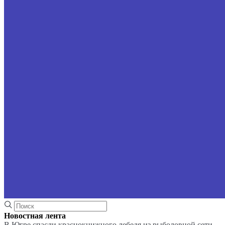
Новостная лента
В Югре спасли краснокнижного лебедя из рыболовной сети