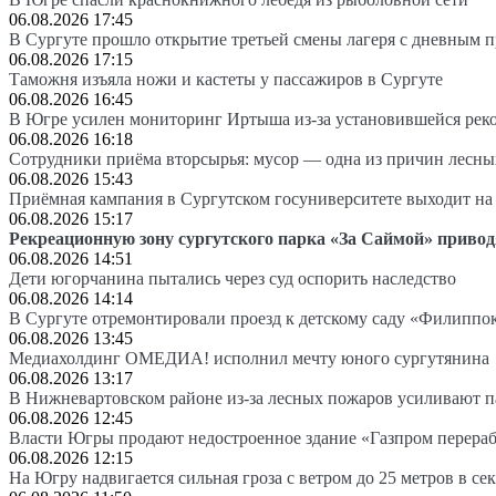
06.08.2026 17:45
В Сургуте прошло открытие третьей смены лагеря с дневным 
06.08.2026 17:15
Таможня изъяла ножи и кастеты у пассажиров в Сургуте
06.08.2026 16:45
В Югре усилен мониторинг Иртыша из-за установившейся рек
06.08.2026 16:18
Сотрудники приёма вторсырья: мусор — одна из причин лесн
06.08.2026 15:43
Приёмная кампания в Сургутском госуниверситете выходит 
06.08.2026 15:17
Рекреационную зону сургутского парка «За Саймой» привод
06.08.2026 14:51
Дети югорчанина пытались через суд оспорить наследство
06.08.2026 14:14
В Сургуте отремонтировали проезд к детскому саду «Филиппо
06.08.2026 13:45
Медиахолдинг ОМЕДИА! исполнил мечту юного сургутянина
06.08.2026 13:17
В Нижневартовском районе из-за лесных пожаров усиливают 
06.08.2026 12:45
Власти Югры продают недостроенное здание «Газпром перера
06.08.2026 12:15
На Югру надвигается сильная гроза с ветром до 25 метров в се