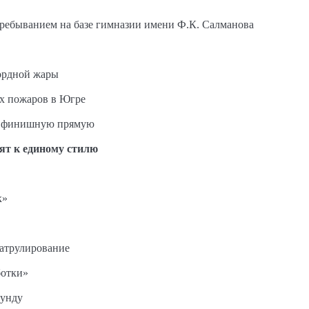
пребыванием на базе гимназии имени Ф.К. Салманова
ордной жары
ых пожаров в Югре
на финишную прямую
ят к единому стилю
к»
патрулирование
ботки»
кунду