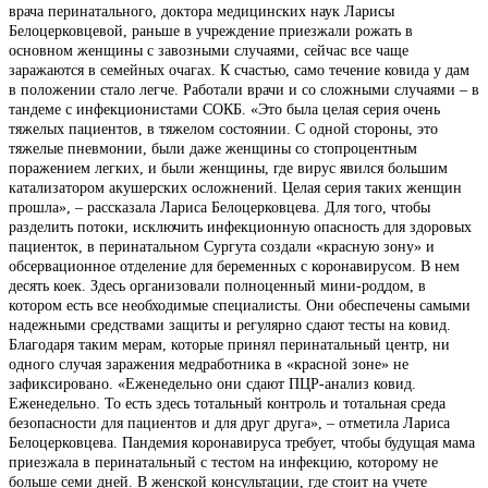
врача перинатального, доктора медицинских наук Ларисы
Белоцерковцевой, раньше в учреждение приезжали рожать в
основном женщины с завозными случаями, сейчас все чаще
заражаются в семейных очагах. К счастью, само течение ковида у дам
в положении стало легче. Работали врачи и со сложными случаями – в
тандеме с инфекционистами СОКБ. «Это была целая серия очень
тяжелых пациентов, в тяжелом состоянии. С одной стороны, это
тяжелые пневмонии, были даже женщины со стопроцентным
поражением легких, и были женщины, где вирус явился большим
катализатором акушерских осложнений. Целая серия таких женщин
прошла», – рассказала Лариса Белоцерковцева. Для того, чтобы
разделить потоки, исключить инфекционную опасность для здоровых
пациенток, в перинатальном Сургута создали «красную зону» и
обсервационное отделение для беременных с коронавирусом. В нем
десять коек. Здесь организовали полноценный мини-роддом, в
котором есть все необходимые специалисты. Они обеспечены самыми
надежными средствами защиты и регулярно сдают тесты на ковид.
Благодаря таким мерам, которые принял перинатальный центр, ни
одного случая заражения медработника в «красной зоне» не
зафиксировано. «Еженедельно они сдают ПЦР-анализ ковид.
Еженедельно. То есть здесь тотальный контроль и тотальная среда
безопасности для пациентов и для друг друга», – отметила Лариса
Белоцерковцева. Пандемия коронавируса требует, чтобы будущая мама
приезжала в перинатальный с тестом на инфекцию, которому не
больше семи дней. В женской консультации, где стоит на учете