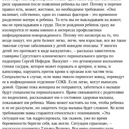
риск заражения после появления ребенка на свет. Потому в перечне
правил есть, может, жестокое, но необходимое требование. «Оно
включает, собственно, один из главных факторов - это временное
разделение матери и ребенка. То есть мы не выкладываем на живот,
мы не прикладываем к груди. После рождения ребенок сразу же
изолируется от мамы именно в интересах профилактики
инфицирования новорожденного. Потому что несмотря на то, что
везде пишут, что дети болеют легко, легче, чем взрослые, все же такие
тяжелые случаи заболевания у детей ковидом описаны. У многих
детей это протекает в виде васкулитов», – рассказал заместитель
главврача Сургутского клинического перинатального центра по
педиатрии Сергей Нефедов. Васкулит – это аутоимунное воспаление
стенки сосудов, которое может поражать и артерии, и вены, и
капилляры, нарушить приток крови к органам или частям тела.
Специалисты в случае, если мама тяжело переносит ковид, переведут
ее в инфекционное отделение СОКБ. Если легко, могут выписать
домой. Однако пока женщина не поправится, заботиться о малыше
будут специалисты перинатального. Врачи связываются с родителями
по видеосвязи, рассказывают им о состоянии здоровья малыша,
показывают им ребенка. Мама может настоять на том, чтобы ребенка
и ее не разлучали, но защитить тогда малыша будет сложнее. Ко всем
требованиям мамы стараются относиться с пониманием. «Эта
ситуация нас так надрессировала, так скажем, уже во время
беременности берегли себя, как могли. Ситуация серьезная», –
рассказала пациентка Татьяна Волкова. Все меры приняты ради