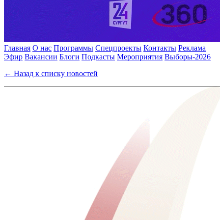
Главная
О нас
Программы
Спецпроекты
Контакты
Реклама
Эфир
Вакансии
Блоги
Подкасты
Мероприятия
Выборы-2026
← Назад к списку новостей