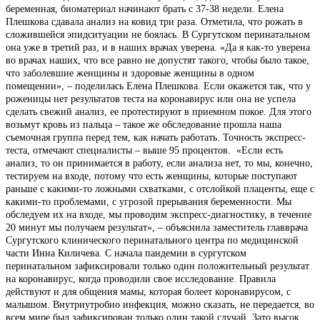
беременная, биоматериал начинают брать с 37-38 недели. Елена
Плешкова сдавала анализ на ковид три раза. Отметила, что рожать в
сложившейся эпидситуации не боялась. В Сургутском перинатальном
она уже в третий раз, и в наших врачах уверена. «Да я как-то уверена
во врачах наших, что все равно не допустят такого, чтобы было такое,
что заболевшие женщины и здоровые женщины в одном
помещении», – поделилась Елена Плешкова. Если окажется так, что у
роженицы нет результатов теста на коронавирус или она не успела
сделать свежий анализ, ее протестируют в приемном покое. Для этого
возьмут кровь из пальца – такое же обследование прошла наша
съемочная группа перед тем, как начать работать. Точность экспресс-
теста, отмечают специалисты – выше 95 процентов. «Если есть
анализ, то он принимается в работу, если анализа нет, то мы, конечно,
тестируем на входе, потому что есть женщины, которые поступают
раньше с какими-то ложными схватками, с отслойкой плаценты, еще с
какими-то проблемами, с угрозой прерывания беременности. Мы
обследуем их на входе, мы проводим экспресс-диагностику, в течение
20 минут мы получаем результат», – объяснила заместитель главврача
Сургутского клинического перинатального центра по медицинской
части Инна Киличева. С начала пандемии в сургутском
перинатальном зафиксировали только один положительный результат
на коронавирус, когда проводили свое исследование. Правила
действуют и для общения мамы, которая болеет коронавирусом, с
малышом. Внутриутробно инфекция, можно сказать, не передается, во
всем мире был зафиксирован только один такой случай. Зато высок