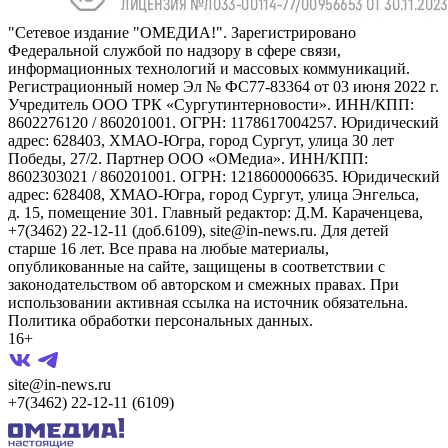
"Сетевое издание "ОМЕДИА!". Зарегистрировано
Федеральной службой по надзору в сфере связи,
информационных технологий и массовых коммуникаций.
Регистрационный номер Эл № ФС77-83364 от 03 июня 2022 г.
Учредитель ООО ТРК «Сургутинтерновости». ИНН/КПП:
8602276120 / 860201001. ОГРН: 1178617004257. Юридический
адрес: 628403, ХМАО-Югра, город Сургут, улица 30 лет
Победы, 27/2. Партнер ООО «ОМедиа». ИНН/КПП:
8602303021 / 860201001. ОГРН: 1218600006635. Юридический
адрес: 628408, ХМАО-Югра, город Сургут, улица Энгельса,
д. 15, помещение 301. Главный редактор: Д.М. Караченцева,
+7(3462) 22-12-11 (доб.6109), site@in-news.ru. Для детей
старше 16 лет. Все права на любые материалы,
опубликованные на сайте, защищены в соответствии с
законодательством об авторском и смежных правах. При
использовании активная ссылка на источник обязательна.
Политика обработки персональных данных.
16+
site@in-news.ru
+7(3462) 22-12-11 (6109)